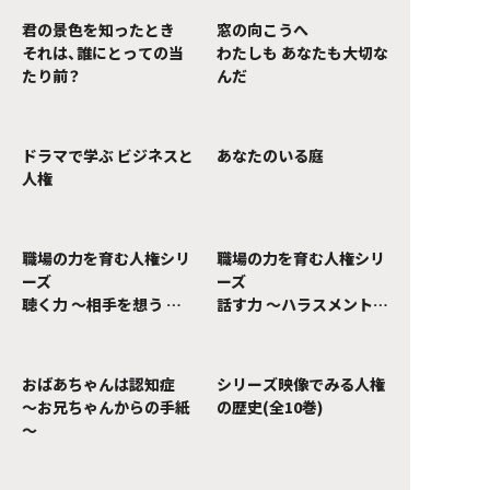
君の景色を知ったとき
窓の向こうへ
それは、誰にとっての当
わたしも あなたも大切な
たり前？
んだ
ドラマで学ぶ ビジネスと
あなたのいる庭
人権
職場の力を育む人権シリ
職場の力を育む人権シリ
ーズ
ーズ
聴く力 ～相手を想う 傾
話す力 ～ハラスメントを
聴コミュニケーション～
防ぐ！対話のアップデー
ト～
おばあちゃんは認知症
シリーズ映像でみる人権
～お兄ちゃんからの手紙
の歴史(全10巻)
～