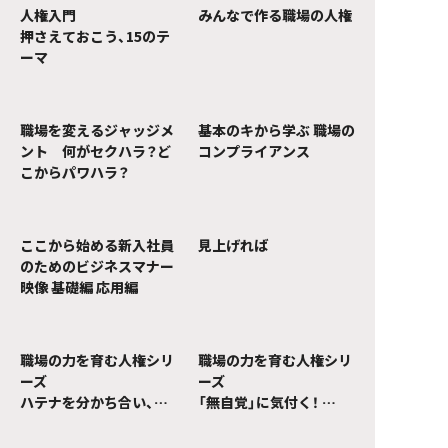
人権入門
みんなで作る職場の人権
押さえておこう、15のテ
ーマ
職場を変えるジャッジメ
基本のキから学ぶ 職場の
ント 何がセクハラ？ど
コンプライアンス
こからパワハラ？
ここから始める新入社員
見上げれば
のためのビジネスマナー
映像 基礎編 応用編
職場の力を育む人権シリ
職場の力を育む人権シリ
ーズ
ーズ
ハテナを分かち合い、カ
「無自覚」に気付く！
ラフルを分かり合う
～誰もが当事者 職場のハ
ラスメント～