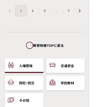
1
2
3
...
7
人権啓発
交通安全
防犯・防災
学校教材
その他