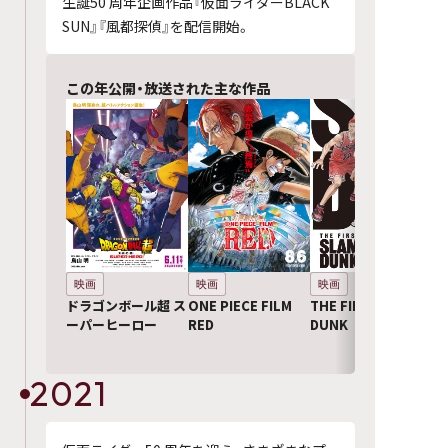
生誕50 周年企画作品『仮面ライダーBLACK
SUN』『風都探偵』を配信開始。
この年公開・放送された主な作品
映画
映画
映画
ドラゴンボール超 ス
ONE PIECE FILM
THE FIRST SLAM
ーパーヒーロー
RED
DUNK
2021