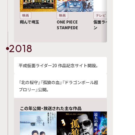
映画
映画
テレビ
翔んで埼玉
ONE PIECE
仮面ライダーゼロワ
STAMPEDE
ン
2018
平成仮面ライダー20 作品記念サイト開設。
『北の桜守』『孤狼の血』『ドラゴンボール超
ブロリー』公開。
この年公開・放送された主な作品