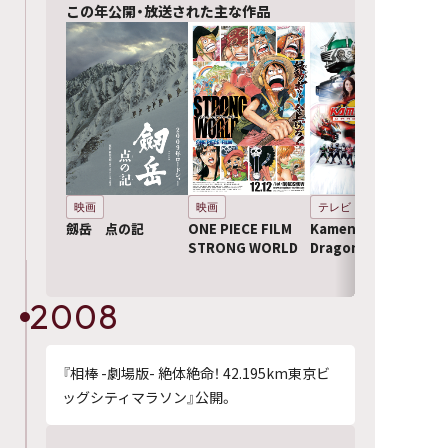
この年公開・放送された主な作品
映画
映画
テレビ
劔岳 点の記
ONE PIECE FILM
Kamen Rider
STRONG WORLD
Dragon Knight
2008
『相棒 -劇場版- 絶体絶命！ 42.195km東京ビ
ッグシティマラソン』公開。