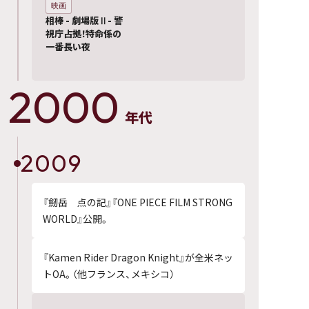
映画
相棒 - 劇場版Ⅱ- 警
視庁占拠！特命係の
一番長い夜
2000
年代
2009
『劒岳 点の記』『ONE PIECE FILM STRONG
WORLD』公開。
『Kamen Rider Dragon Knight』が全米ネッ
トOA。（他フランス、メキシコ）