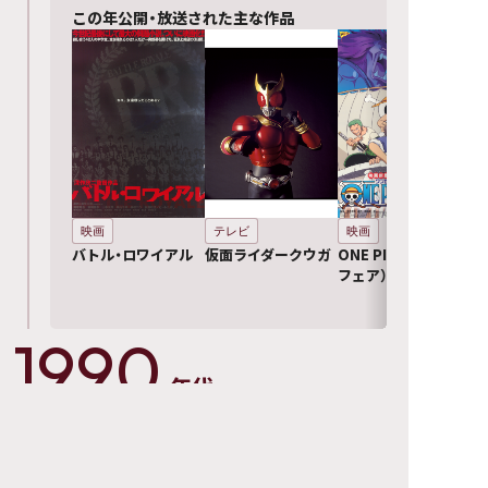
この年公開・放送された主な作品
映画
テレビ
映画
バトル・ロワイアル
仮面ライダークウガ
ONE PIECE（アニメ
フェア）
1990
年代
1999