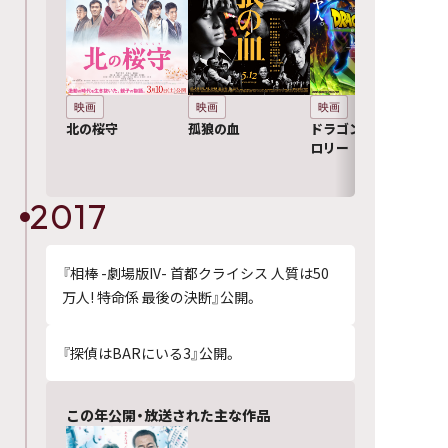
映画
映画
映画
北の桜守
孤狼の血
ドラゴンボール超 ブ
ロリー
2017
『相棒 -劇場版IV- 首都クライシス 人質は50
万人! 特命係 最後の決断』公開。
『探偵はBARにいる3』公開。
この年公開・放送された主な作品