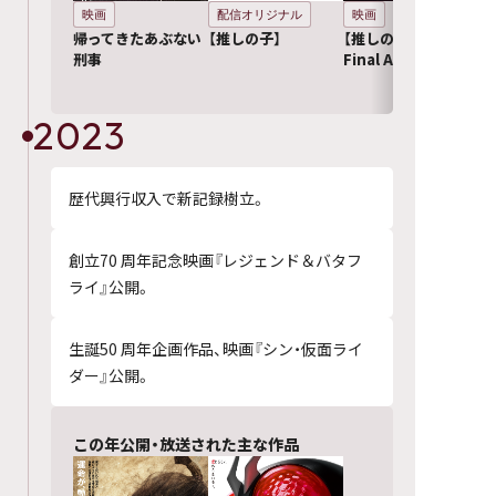
映画
配信オリジナル
映画
帰ってきたあぶない
【推しの子】
【推しの子】The
刑事
Final Act
2023
歴代興行収入で新記録樹立。
創立70 周年記念映画『レジェンド＆バタフ
ライ』公開。
生誕50 周年企画作品、映画『シン・仮面ライ
ダー』公開。
この年公開・放送された主な作品