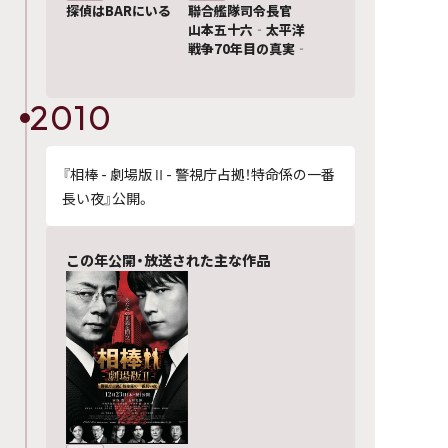
探偵はBARにいる
聯合艦隊司令長官
山本五十六‐太平洋
戦争70年目の真実‐
2010
『相棒 - 劇場版Ⅱ- 警視庁占拠！特命係の一番
長い夜』公開。
この年公開・放送された主な作品