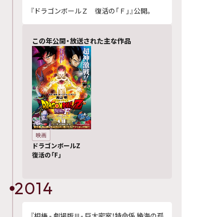
『ドラゴンボールＺ 復活の「Ｆ」』公開。
この年公開・放送された主な作品
映画
ドラゴンボールZ
復活の「F」
2014
『相棒 - 劇場版Ⅲ- 巨大密室！特命係 絶海の孤