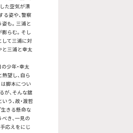
迫した空気が漂
する姿や、警察
う姿も。三浦と
が膨らむ。そし
暴として三浦に対
何かと三浦と幸太
目の少年・幸太
と熱望し、自ら
とは脚本につい
るが、そんな舘
いう、故・渡哲
”生きる懸命な
うべき、一見の
と手応えをにじ