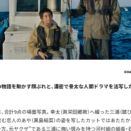
SH
の物語を動かす顔ぶれと、濃密で骨太な人間ドラマを活写し
、合計9点の場面写真。幸太（眞栄田郷敦）へ綴った三浦（舘
笑む恋人のあや（黒島結菜）の姿を写したカットではあたた
方、元ヤクザ”である三浦に強い恨みを持つ河村組の組長・石