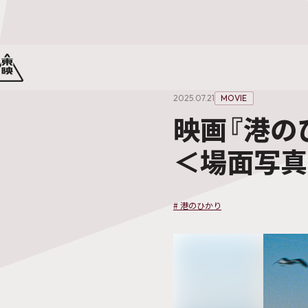
2025.07.21
MOVIE
映画『港の
＜場面写真
#
港のひかり