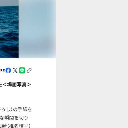
ARE
た＜場面写真＞
ひろし）の手紙を
かな瞬間を切り
崎（椎名桔平）