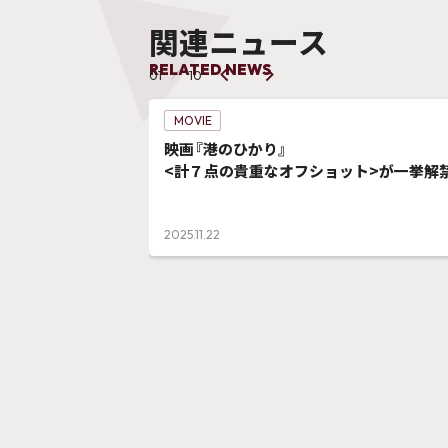
関連ニュース
RELATED NEWS
01
10
MOVIE
映画『港のひかり』
<計７点の貴重なオフショット>が一挙解禁
2025.11.22