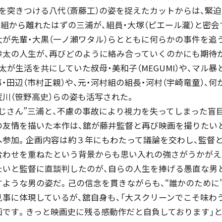
を突きつける八代（斎藤工）の姿を捉えたカットからは、緊
組から離れたはずの三浦が、組員・大塚（ピエール瀧）と密会
太が先輩・大黒（一ノ瀬ワタル）らとともに何らかの事件を追
幸太の人生が、再びどのように絡み合っていくのかにも期待
太が生活を共にしていた叔母・美和⼦（MEGUMI）や、マル
・⽥辺（市村正親）や、元・河村組の組長・河村（宇崎竜童）、
川（笹野高史）らの姿も活写された。
じさん”三浦と、不慮の事故により視力を失ってしまった盲
の友情を描いた本作は、舘が藤井監督と再び映画を撮りたい
へ参加。企画内容は約３年にもわたって議論を交わし、監督
合わせを重ねたという背景からも思い入れの強さがうかがえ
たいと監督に直談判したのが、自らの人生を捧げる愚直な男と
すような男の姿だ。己の信念を貫きながらも、“誰かのために
事に体現しているが、舘自身も、「大スクリーンでこそ味わ
画です。きっと映画史に残る感動作だと自負しております」