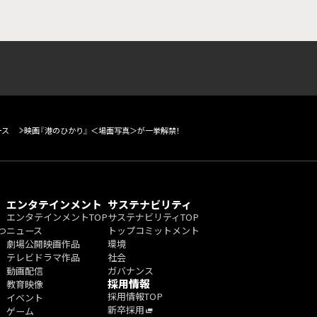
ース
映画『港のひかり』 ＜場面写真＞が一挙解禁！
エンタテインメント
サステナビリティ
エンタテインメントTOP
サステナビリティTOP
つ
ニュース
トップコミットメント
劇場公開映画作品
環境
テレビドラマ作品
社会
動画配信
ガバナンス
採用情報
教育映像
採用情報TOP
イベント
新卒採用
ゲーム