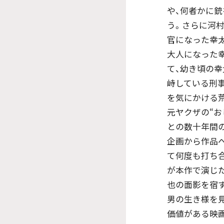
や、何者かに銃
う。さらに河村
官になった幸
大人になった
て、幼き頃の幸
峙している刑事
を気にかける荒
元ヤクザの“お
との数十年間
企画から作品
て何度も打ち
が本作で演じ
也の面影を宿
男の生き様を見
価値がある映