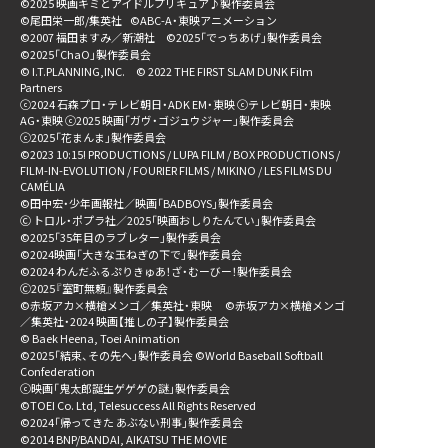
©2025 映画キミとアイドルプリキュア♪製作委員会
©尾田栄一郎/集英社
©ABC-A・東映アニメーション
©2007 福田ますみ／新潮社 ©2025「でっちあげ」製作委員会
©2025「ChaO」製作委員会
© I.T.PLANNING,INC. © 2022 THE FIRST SLAM DUNK Film
Partners
ⓒ2024 石森プロ・テレビ朝日・ADK EM・東映 ⓒテレビ朝日・東映
AG・東映 ⓒ2025 映画「ガヴ・ゴジュウジャー」製作委員会
ⓒ2025「花まんま」製作委員会
©2023 10:15! PRODUCTIONS / LUPA FILM / BOX PRODUCTIONS /
FILM-IN-EVOLUTION / FOURIER FILMS / MIKINO / LES FILMS DU
CAMÉLIA
©田中宏・少年画報社／映画「BADBOYS」製作委員会
Ⓒ トロル・ポプラ社／2025「映画おしりたんてい」製作委員会
©2025「35年目のラブレター」製作委員会
©2024映画「大きな玉ねぎの下で」製作委員会
©2024 わんだふるぷりきゅあ！ざ・むーびー！製作委員会
Ⓒ2025『室町無頼』製作委員会
©赤坂アカ×横槍メンゴ／集英社・東映 ©赤坂アカ×横槍メンゴ
／集英社・2024 映画【推しの子】製作委員会
© Baek Heena, Toei Animation
©2025「結束、その先へ」製作委員会 ©World Baseball Softball
Confederation
ⓒ映画「鬼太郎誕生ゲゲゲの謎」製作委員会
©TOEI Co. Ltd, Telesuccess All Rights Reserved
©2024「帰ってきた あぶない刑事」製作委員会
©2014 BNP/BANDAI, AIKATSU THE MOVIE