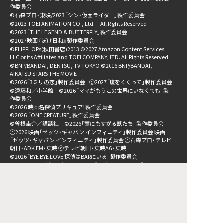
作委員会
©石森プロ・東映/2023「シン・仮面ライダー」製作委員会
©2023 TOEI ANIMATION CO., Ltd. All Rights Reserved
©2023「THE LEGEND & BUTTERFLY」製作委員会
©2027映画『ぼけ日和』製作委員会
©FLIPFLOPs(秋田書店)2013 ©2027 Amazon Content Services
LLC or its Affiliates and TOEI COMPANY, LTD. All Rights Reserved.
©BNP/BANDAI, DENTSU, TV TOKYO ©2016 BNP/BANDAI,
AIKATSU STARS THE MOVIE
©2026「3ミリの恋」製作委員会
🄫2027「腹をくくって」製作委員会
©遠藤和／小学館 ©2026「ママがもうこの世界にいなくても」製
作委員会
©2026 映画名探偵プリキュア！製作委員会
©︎2026 「ONE CREATURE」製作委員会
©曽根圭介／講談社 ©2026「藁にもすがる獣たち」製作委員会
ⓒ2026 映画「ゼッツ・ギャバン インフィニティ」製作委員会 映画
「ゼッツ・ギャバン インフィニティ」製作委員会 ⓒ石森プロ・テレビ
朝日・ADK EM・東映 ⓒテレビ朝日・東映AG・東映
©2026「BYE BYE LOVE 探偵はBARにいる」製作委員会
©仲間りょう／集英社 ©2026 映画「高校生家族」製作委員会
©2026「劇場版アギト」製作委員会 ©石森プロ・東映
©2026「免許返納!?」製作委員会
Ⓒ2026「木挽町のあだ討ち」製作委員会
Ⓒ2027「存在のすべてを」製作委員会 Ⓒ塩田武士／朝日新聞出版
Ⓒ2025 映画『楓』製作委員会
©ゾンビランドサガ製作委員会
©桜井のりお（秋田書店）／僕ヤバ製作委員会