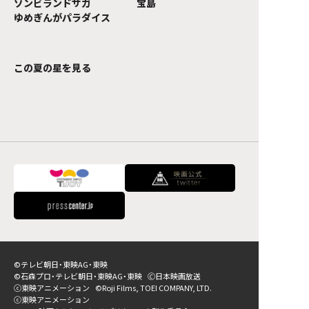
ゾンビランドサガ
宝島
ゆめぎんがパラダイス
この夏の星を見る
©テレビ朝日・東映AG・東映
©石森プロ・テレビ朝日・東映AG・東映
🄫日本映画放送
ⓒ東映アニメーション
©Roji Films, TOEI COMPANY, LTD.
ⓒ東映アニメーション