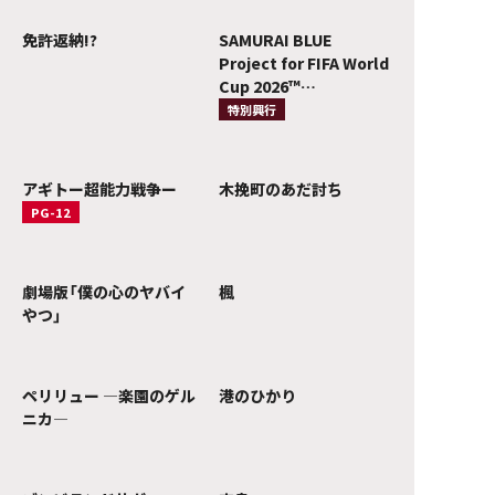
免許返納!?
SAMURAI BLUE
Project for FIFA World
Cup 2026™️
『ONE CREATURE』
特別興行
無数の個性、ひとつの生
きもの。
アギトー超能力戦争ー
木挽町のあだ討ち
PG-12
劇場版「僕の心のヤバイ
楓
やつ」
ペリリュー ―楽園のゲル
港のひかり
ニカ―