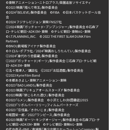
©東映アニメーション・ニトロプラス/楽園追放ソサイエティ
©2023 映画「翔んで埼玉」製作委員会
©2024「BELIEVE」製作委員会 ©FIBA ©日本バスケットボール協
会
©2024 フジテレビジョン 東映 FNS27社
ⓒ2024 映画「ガッチャード・ブンブンジャー」製作委員会 ©石森プ
ロ・テレビ朝日・ADK EM・東映 ©テレビ朝日・東映AG・東映
© I.T.PLANNING,INC. © 2022 THE FIRST SLAM DUNK Film
Partners
©BNOI/劇場版アイナナ製作委員会
©トロル・ポプラ社／2024「映画おしりたんてい」製作委員会
ⓒ2024「身代わり忠臣蔵」製作委員会
ⓒ2023「ガッチャード/ギーツ」製作委員会 ⓒ石森プロ・テレビ朝
日・ADK EM・東映
Ⓒ五十嵐律人／講談社 Ⓒ2023「法廷遊戯」製作委員会
Ⓒ2023 Kyrie Film Band
©本郷あきよし・東映アニメーション・東映
©2023「BAD LANDS」製作委員会
©2023 映画プリキュアオールスターズＦ製作委員会
©2023映画『禁じられた遊び』製作委員会
©2023「Gメン」製作委員会 ©小沢としお(秋田書店)2015
🄫2023「リボルバー・リリー」フィルムパートナーズ
©2023 「忌怪島／きかいじま」製作委員会
©尾田栄一郎／2022「ワンピース」製作委員会
©2023 映画「ギーツ・キングオージャー」製作委員会 ©石森プロ・テ
レビ朝日・ADK EM・東映 ©テレビ朝日・東映AG・東映
©武内直子・PNP／劇場版「美少女戦士セーラームーンCosmos」製