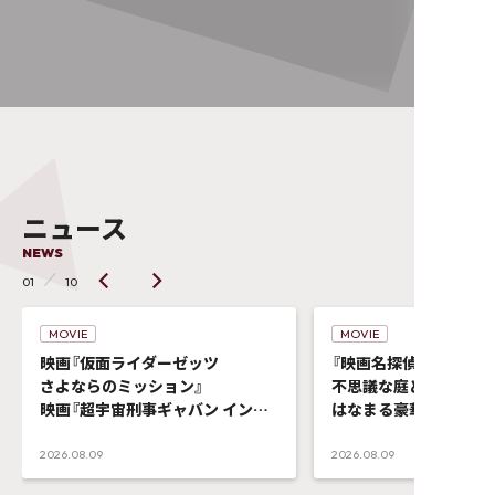
ニュース
NEWS
01
10
MOVIE
MOVIE
映画『仮面ライダーゼッツ
『映画名探偵プリキュア
さよならのミッション』
不思議な庭と2人の秘密
映画『超宇宙刑事ギャバン インフ
はなまる豪華な映画ゲ
ィニティ
集結！！
太陽が泣いた日』
2026.08.09
2026.08.09
＜オフショット11点＞解禁！