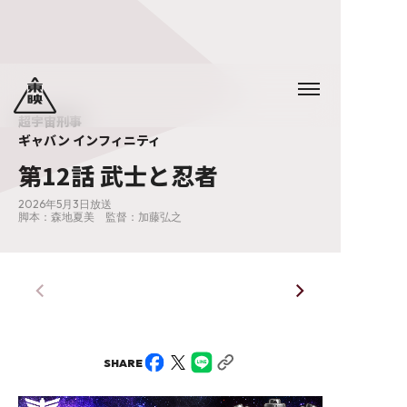
超宇宙刑事
ギャバン インフィニティ
第12話 武士と忍者
2026年5月3日放送
脚本：森地夏美 監督：加藤弘之
SHARE