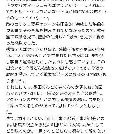
さやかなオマージュも忍ばせていたり……。それにし
てもドル……カッコいいな……腕が龍になる合体とい
うのも……いいな……。
敵のカラクリ要塞のシーンも印象的。完成した映像を
見るまでその全貌を掴みきれていなかったので、試写
室で映像を見て、監督の仕掛けた“忍法”を見事に食ら
った感覚でした。
感情を忍ばせてきた刑事と、感情を預かる刑事の出会
い。二人が交わることで生まれた化学反応は、また少
し宇宙の運命を動かしたようにも感じています。この
出会いが、今後どんな波紋を広げていくのか。今後の
展開を動かしていく重要なピースになるのは間違いあ
りません。
それにしても、長田くんと安井くんの芝居には、毎回
ハッとさせられます。悪党を見据えるときの眼差し、
アクションの中で互いに向ける表情の濃度。言葉以上
に語ってくるものがあって、思わずゾクッとしまし
た。
さて、次回はいよいよ武士刑事と忍者刑事が出会いま
す。駆無の視点から見た刹那という人物は、果たして
どう映るのか。一見するとどちらも凛々しく隙のない