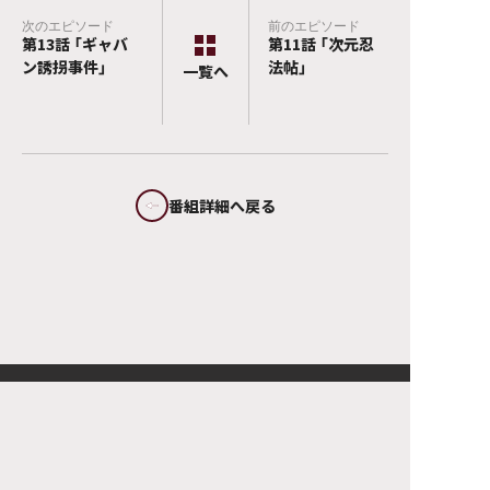
次のエピソード
前のエピソード
第13話 「ギャバ
第11話 「次元忍
ン誘拐事件」
法帖」
©テレビ朝日・東映AG・東映
トップページ
エンタテインメント