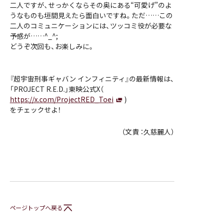
二人ですが、せっかくならその奥にある“可愛げ”のよ
うなものも垣間見えたら面白いですね。ただ……この
二人のコミュニケーションには、ツッコミ役が必要な
予感が……^_^;
どうぞ次回も、お楽しみに。
『超宇宙刑事ギャバン インフィニティ』の最新情報は、
「PROJECT R.E.D.」東映公式X（
https://x.com/ProjectRED_Toei
)
をチェックせよ！
（文責 ：久慈麗人）