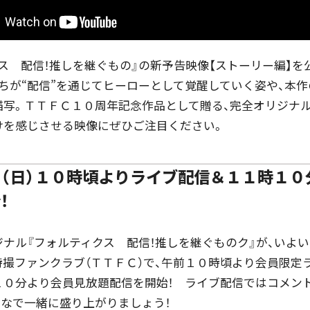
ス 配信！推しを継ぐもの』の新予告映像【ストーリー編】を
ちが“配信”を通じてヒーローとして覚醒していく姿や、本
描写。ＴＴＦＣ１０周年記念作品として贈る、完全オリジナ
けを感じさせる映像にぜひご注目ください。
（日）１０時頃よりライブ配信＆１１時１０
！
ナル『フォルティクス 配信！推しを継ぐものク』が、いよ
特撮ファンクラブ（ＴＴＦＣ）で、午前１０時頃より会員限定
１０分より会員見放題配信を開始！ ライブ配信ではコメン
んなで一緒に盛り上がりましょう！