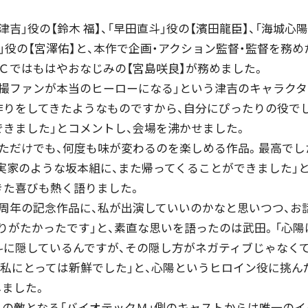
津吉」役の【鈴木 福】、「早田直斗」役の【濱田龍臣】、「海城心
雄」役の【宮澤佑】と、本作で企画・アクション監督・監督を務め
Ｃではもはやおなじみの【宮島咲良】が務めました。
特撮ファンが本当のヒーローになる」という津吉のキャラクタ
作りをしてきたようなものですから、自分にぴったりの役で
できました」とコメントし、会場を沸かせました。
ただけでも、何度も味が変わるのを楽しめる作品。最高でし
実家のような坂本組に、また帰ってくることができました」
きた喜びも熱く語りました。
０周年の記念作品に、私が出演していいのかなと思いつつ、お
りがたかったです」と、素直な思いを語ったのは武田。「心陽
斗に隠しているんですが、その隠し方がネガティブじゃなく
私にとっては新鮮でした」と、心陽というヒロイン役に挑んだ
しました。
スの敵となる「バイオテックＭ」側のキャストからは唯一のイ