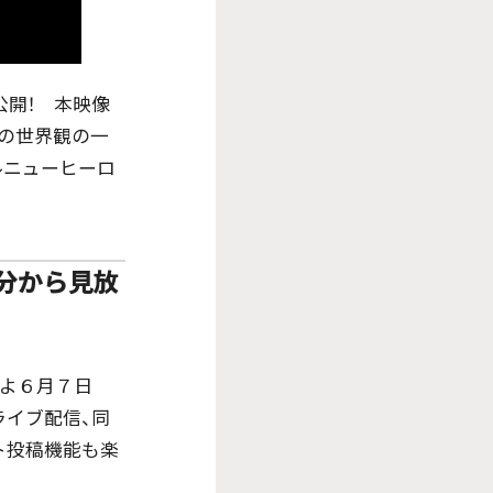
公開！ 本映像
作の世界観の一
ルニューヒーロ
分から見放
いよ６月７日
ライブ配信、同
ト投稿機能も楽