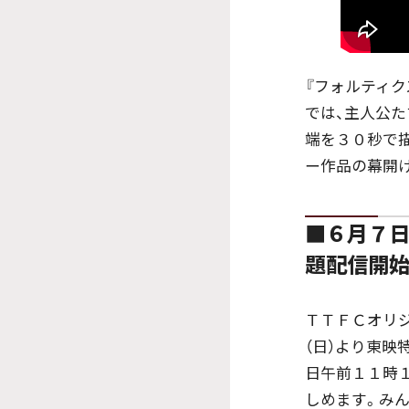
『フォルティク
では、主人公た
端を３０秒で
ー作品の幕開
■６月７日
題配信開始
ＴＴＦＣオリジ
（日）より東映
日午前１１時
しめます。み