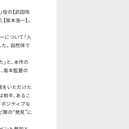
陽」役の【武田玲
た【坂本浩一】。
ーについて「人
した。自然体で
た」と、本作の
と、坂本監督の
話をいただけた
は前半、あるこ
てポジティブな
際の“発見”に
ベント参加と