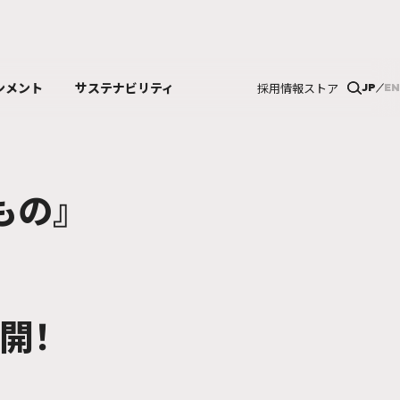
ンメント
サステナビリティ
採用情報
ストア
JP
EN
！
もの』
開！