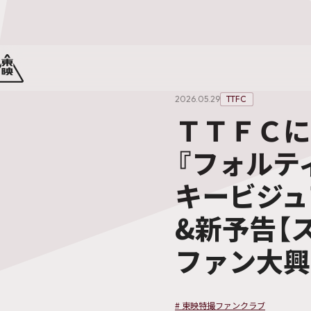
2026.05.29
TTFC
ＴＴＦＣに
『フォルテ
キービジュ
&新予告【
ファン大興
#
東映特撮ファンクラブ