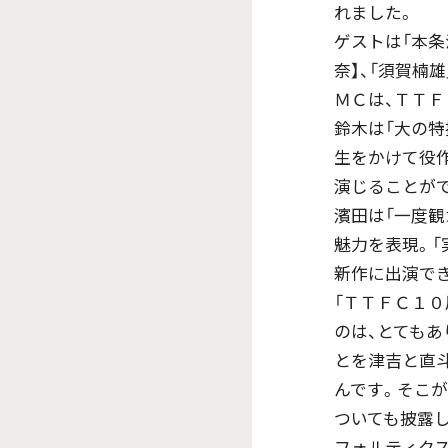
れました。
ゲストは「本条
奈】、「須賀楠
ＭＣは、ＴＴＦ
鈴木は「大の
生をかけて役
演じることが
濱田は「一度観
魅力を表現。「
新作に出演で
「ＴＴＦＣ１
のは、とてもあ
とを津吉と直
んです。そこが
ついても披露
フォルティク