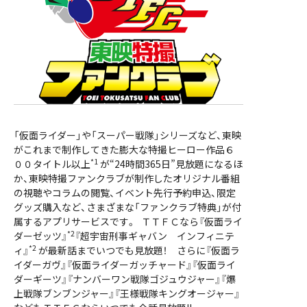
「仮面ライダー」や「スーパー戦隊」シリーズなど、東映
がこれまで制作してきた膨大な特撮ヒーロー作品６
*1
００タイトル以上
が“24時間365日”見放題になるほ
か、東映特撮ファンクラブが制作したオリジナル番組
の視聴やコラムの閲覧、イベント先行予約申込、限定
グッズ購入など、さまざまな「ファンクラブ特典」が付
属するアプリサービスです。 ＴＴＦＣなら『仮面ライ
*2
ダーゼッツ』
『超宇宙刑事ギャバン インフィニテ
*2
ィ』
が最新話までいつでも見放題！ さらに『仮面ラ
イダーガヴ』『仮面ライダーガッチャード』『仮面ライ
ダーギーツ』『ナンバーワン戦隊ゴジュウジャー』『爆
上戦隊ブンブンジャー』『王様戦隊キングオージャー』