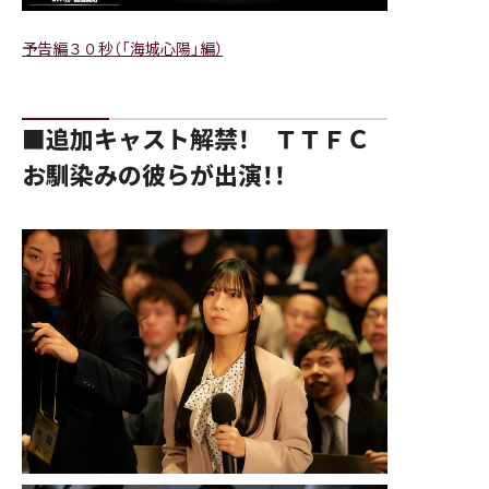
予告編３０秒（「海城心陽」編）
■追加キャスト解禁！ ＴＴＦＣ
お馴染みの彼らが出演！！