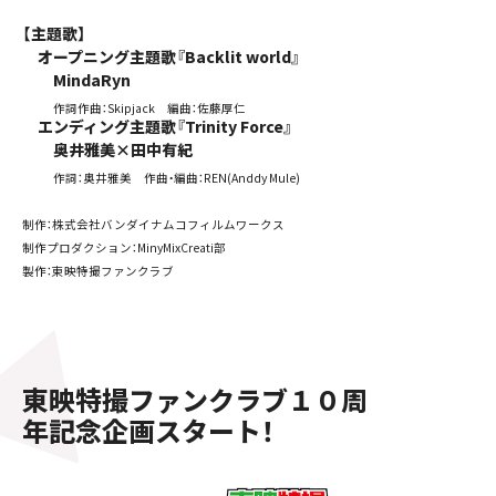
【主題歌】
オープニング主題歌『Backlit world』
MindaRyn
作詞作曲：Skipjack 編曲：佐藤厚仁
エンディング主題歌『Trinity Force』
奥井雅美×田中有紀
作詞：奥井雅美 作曲・編曲：REN(Anddy Mule)
制作：株式会社バンダイナムコフィルムワークス
制作プロダクション：MinyMixCreati部
製作：東映特撮ファンクラブ
東映特撮ファンクラブ１０周
年記念企画スタート！