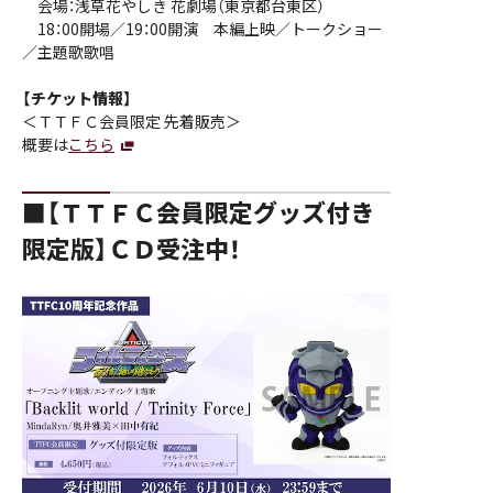
会場：浅草花やしき 花劇場（東京都台東区）
18：00開場／19：00開演 本編上映／トークショー
／主題歌歌唱
【チケット情報】
＜ＴＴＦＣ会員限定 先着販売＞
概要は
こちら
■【ＴＴＦＣ会員限定グッズ付き
限定版】ＣＤ受注中！