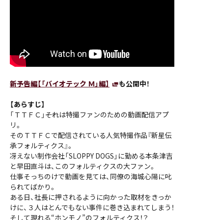
新予告編【「バイオテック Ｍ」編】
も公開中！
【あらすじ】
「ＴＴＦＣ」――それは特撮ファンのための動画配信アプ
リ。
そのＴＴＦＣで配信されている人気特撮作品『新星伝
承フォルティクス』。
冴えない制作会社「SLOPPY DOGS」に勤める本条津吉
と早田直斗は、このフォルティクスの大ファン。
仕事そっちのけで動画を見ては、同僚の海城心陽に叱
られてばかり。
ある日、社長に押されるように向かった取材をきっか
けに、３人はとんでもない事件に巻き込まれてしまう！
そして現れる“ホンモノ”のフォルティクス！？