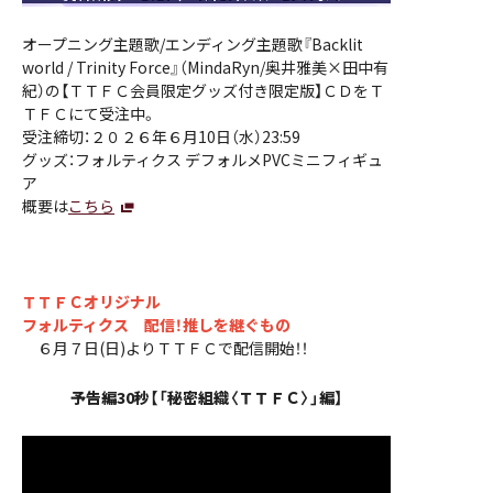
オープニング主題歌/エンディング主題歌『Backlit
world / Trinity Force』（MindaRyn/奥井雅美×田中有
紀）の【ＴＴＦＣ会員限定グッズ付き限定版】ＣＤをＴ
ＴＦＣにて受注中。
受注締切：２０２６年６月10日（水）23:59
グッズ：フォルティクス デフォルメPVCミニフィギュ
ア
概要は
こちら
ＴＴＦＣオリジナル
フォルティクス 配信！推しを継ぐもの
６月７日(日)よりＴＴＦＣで配信開始！！
予告編30秒【「秘密組織〈ＴＴＦＣ〉」編】