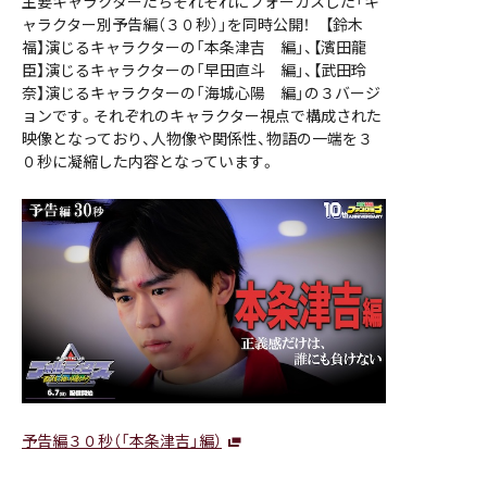
主要キャラクターたちそれぞれにフォーカスした「キ
ャラクター別予告編（３０秒）」を同時公開！ 【鈴木
福】演じるキャラクターの「本条津吉 編」、【濱田龍
臣】演じるキャラクターの「早田直斗 編」、【武田玲
奈】演じるキャラクターの「海城心陽 編」の３バージ
ョンです。それぞれのキャラクター視点で構成された
映像となっており、人物像や関係性、物語の一端を３
０秒に凝縮した内容となっています。
予告編３０秒（「本条津吉」編）