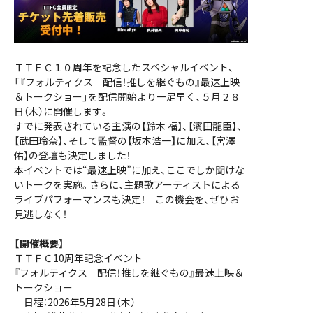
ＴＴＦＣ１０周年を記念したスペシャルイベント、
「『フォルティクス 配信！推しを継ぐもの』最速上映
＆トークショー」を配信開始より一足早く、５月２８
日（木）に開催します。
すでに発表されている主演の【鈴木 福】、【濱田龍臣】、
【武田玲奈】、そして監督の【坂本浩一】に加え、【宮澤
佑】の登壇も決定しました！
本イベントでは“最速上映”に加え、ここでしか聞けな
いトークを実施。さらに、主題歌アーティストによる
ライブパフォーマンスも決定！ この機会を、ぜひお
見逃しなく！
【開催概要】
ＴＴＦＣ10周年記念イベント
『フォルティクス 配信！推しを継ぐもの』最速上映＆
トークショー
日程：2026年5月28日（木）