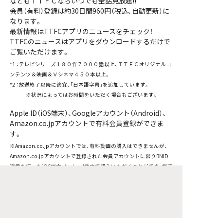
などもＴＴＦＣならいつでも全話見放題!!
会員（有料）登録は約30日間960円（税込、自動更新）に
なります。
最新情報はTTFCアプリのニュースをチェック！
TTFCのニュースはアプリをダウンロードするだけで
ご覧いただけます。
*1
：テレビシリーズ１８０作７０００話以上、ＴＴＦＣオリジナルコ
ンテンツ＆映画＆Ｖシネマ４５０本以上。
*2
：放送終了以降に適宜、「日本語字幕」を追加しています。
※状況によってはお時間をいただく場合もございます。
Apple ID（iOS端末）、Googleアカウント（Android）、
Amazon.co.jpアカウントで有料会員登録ができま
す。
※Amazon.co.jpアカウントでは、有料動画の購入はできませんが、
Amazon.co.jpアカウントで登録された会員アカウントに限りBNID
連携を行ったiOS端末、Android端末で購入いただくことができ、視聴
いただくことができます。またFireTVは動画の視聴のみ行えます。
対応端末等、詳細はＴＴＦＣアプリ、またはＴＴＦＣ公式サイトでご
確認下さい。