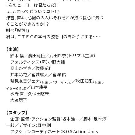
「次のヒーローは君たちだ！」
え、これってどういうコト！？
津吉、直斗、心陽の３人はそれぞれが持つ良心に気づ
くことができるのか！？
叫べ「配信！」
君は、ＴＴＦＣの本当の姿を目の当たりにする……
【出演】
鈴木 福／濱田龍臣／武田玲奈（トリプル主演）
フォルティクス（声）小野大輔
奥山かずさ／俊藤光利
井本彩花／宮城紘大／宮澤 佑
鷲見友美ジェナ
／秋田知里
（仮面ライダーGIRLS）
（仮面ラ
／山本康平
イダーGIRLS）
水野 直／久保田悠来
大友康平
【スタッフ】
企画・監督・アクション監督：坂本浩一／脚本：足木淳
一郎／デザイン：野中 剛
アクションコーディネート：B.O.S Action Unity