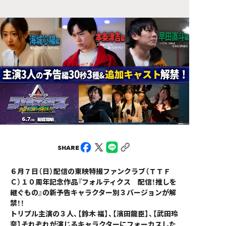
SHARE
６月７日（日）配信の東映特撮ファンクラブ（ＴＴＦ
Ｃ）１０周年記念作品『フォルティクス 配信！推しを
継ぐもの』の新予告キャラクター別３バージョンが解
禁！！
トリプル主演の３人、【鈴木 福】、【濱田龍臣】、【武田玲
奈】それぞれが演じるキャラクターにフォーカスした