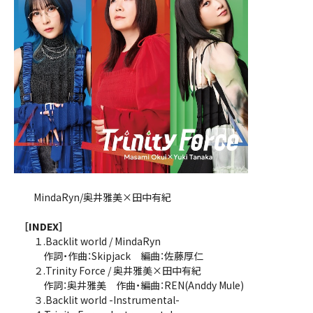
MindaRyn/奥井雅美×田中有紀
［INDEX］
１.Backlit world / MindaRyn
作詞・作曲：Skipjack 編曲：佐藤厚仁
２.Trinity Force / 奥井雅美×田中有紀
作詞：奥井雅美 作曲・編曲：REN(Anddy Mule)
３.Backlit world -Instrumental-