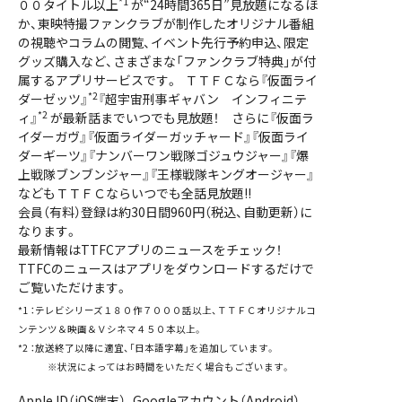
*1
００タイトル以上
が“24時間365日”見放題になるほ
か、東映特撮ファンクラブが制作したオリジナル番組
の視聴やコラムの閲覧、イベント先行予約申込、限定
グッズ購入など、さまざまな「ファンクラブ特典」が付
属するアプリサービスです。 ＴＴＦＣなら『仮面ライ
*2
ダーゼッツ』
『超宇宙刑事ギャバン インフィニテ
*2
ィ』
が最新話までいつでも見放題！ さらに『仮面ラ
イダーガヴ』『仮面ライダーガッチャード』『仮面ライ
ダーギーツ』『ナンバーワン戦隊ゴジュウジャー』『爆
上戦隊ブンブンジャー』『王様戦隊キングオージャー』
などもＴＴＦＣならいつでも全話見放題!!
会員（有料）登録は約30日間960円（税込、自動更新）に
なります。
最新情報はTTFCアプリのニュースをチェック！
TTFCのニュースはアプリをダウンロードするだけで
ご覧いただけます。
*1
：テレビシリーズ１８０作７０００話以上、ＴＴＦＣオリジナルコ
ンテンツ＆映画＆Ｖシネマ４５０本以上。
*2
：放送終了以降に適宜、「日本語字幕」を追加しています。
※状況によってはお時間をいただく場合もございます。
Apple ID（iOS端末）、Googleアカウント（Android）、