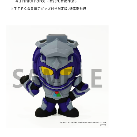
４.Trinity Force -Instrumental-
※ＴＴＦＣ会員限定グッズ付き限定版、通常盤共通