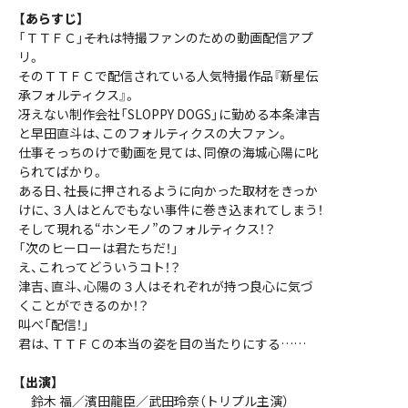
【あらすじ】
「ＴＴＦＣ」――それは特撮ファンのための動画配信アプ
リ。
そのＴＴＦＣで配信されている人気特撮作品『新星伝
承フォルティクス』。
冴えない制作会社「SLOPPY DOGS」に勤める本条津吉
と早田直斗は、このフォルティクスの大ファン。
仕事そっちのけで動画を見ては、同僚の海城心陽に叱
られてばかり。
ある日、社長に押されるように向かった取材をきっか
けに、３人はとんでもない事件に巻き込まれてしまう！
そして現れる“ホンモノ”のフォルティクス！？
「次のヒーローは君たちだ！」
え、これってどういうコト！？
津吉、直斗、心陽の３人はそれぞれが持つ良心に気づ
くことができるのか！？
叫べ「配信！」
君は、ＴＴＦＣの本当の姿を目の当たりにする……
【出演】
鈴木 福／濱田龍臣／武田玲奈（トリプル主演）