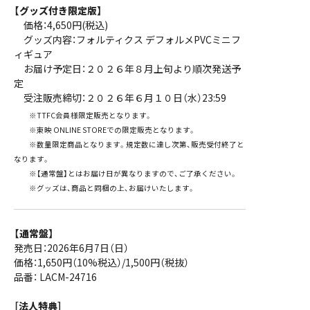
【グッズ付き限定版】
価格：4,650円(税込)
グッズ内容：フォルティクス デフォルメPVCミニフ
ィギュア
お届け予定日：２０２６年８月上旬より順次発送予
定
受注販売締切：２０２６年６月１０日（水）23:59
※TTFC会員様限定販売となります。
※東映 ONLINE STOREでの限定販売となります。
※数量限定商品となります。規定数に達し次第、販売受付終了と
なります。
※【通常盤】とはお届け日が異なりますので、ご了承ください。
※グッズは、商品と同梱の上、お届けいたします。
【通常盤】
発売日：2026年6月7日（日）
価格：1,650円（10%税込）/1,500円（税抜）
品番： LACM-24716
［法人特典］