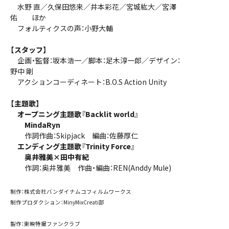
水野 直／久保田悠来／井本彩花／宮城紘大／宮澤
佑 ほか
フォルティクスの声：小野大輔
【スタッフ】
企画・監督：坂本浩一／脚本：足木淳一郎／デザイン：
野中 剛
アクションコーディネート：B.O.S Action Unity
【主題歌】
オープニング主題歌『Backlit world』
MindaRyn
作詞作曲：Skipjack 編曲：佐藤厚仁
エンディング主題歌『Trinity Force』
奥井雅美×田中有紀
作詞：奥井雅美 作曲・編曲：REN(Anddy Mule)
制作：株式会社バンダイナムコフィルムワークス
制作プロダクション：MinyMixCreati部
製作：東映特撮ファンクラブ