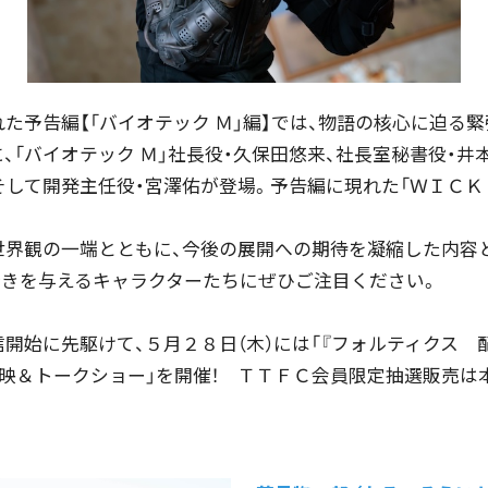
た予告編【「バイオテック Ｍ」編】では、物語の核心に迫る
、「バイオテック Ｍ」社長役・久保田悠来、社長室秘書役・井
そして開発主任役・宮澤佑が登場。予告編に現れた「ＷＩＣＫ
世界観の一端とともに、今後の展開への期待を凝縮した内容
行きを与えるキャラクターたちにぜひご注目ください。
開始に先駆けて、５月２８日（木）には「『フォルティクス 
上映＆トークショー」を開催！ ＴＴＦＣ会員限定抽選販売は
！