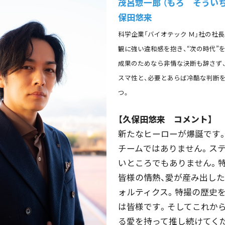
茂呂惣一郎 （もろ そういち
保田悠来
科学企業「バイオテック Ｍ」社の社
観に強い違和感を抱き、“次の時代”
成果のためなら非情な決断も辞さず
スマ性と、必要とあらば冷酷な判断
つ。
【久保田悠来 コメント】
新たなヒーローが爆誕です
チームではありません。ス
いところでもありません。
皆様の情熱、愛が産み出した
ォルティクス。特撮の歴史
は皆様です。そしてこれか
る愛を持って推し続けてく