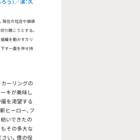
ろう）／演：久
長。現在の社会や価値
を切り開こうとする。
、組織を動かすカリ
を下す一面を併せ持
。カーリングの
テーキが美味し
特撮を渇望する
新ヒーロー、フ
を紡いできたの
らもその多大な
ださい。僕の役