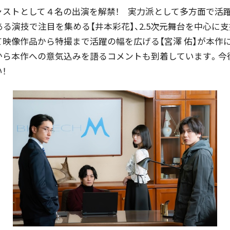
ャストとして４名の出演を解禁！ 実力派として多方面で活躍
ある演技で注目を集める【井本彩花】、2.5次元舞台を中心に
て映像作品から特撮まで活躍の幅を広げる【宮澤 佑】が本作
から本作への意気込みを語るコメントも到着しています。今
！