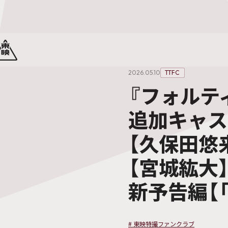
2026.05.10
TTFC
『フォルテ
追加キャス
【久保田悠来
【宮城紘大】
新予告編【
#
東映特撮ファンクラブ