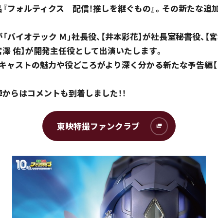
品『フォルティクス 配信！推しを継ぐもの』。その新たな追
が「バイオテック Ｍ」社長役、【井本彩花】が社長室秘書役、【
宮澤 佑】が開発主任役として出演いたします。
加キャストの魅力や役どころがより深く分かる新たな予告編【
。
からはコメントも到着しました！！
東映特撮ファンクラブ