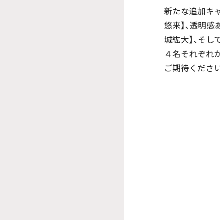
新たな追加キ
悠来】、透明感
城紘大】、そし
４名それぞれ
ご期待ください