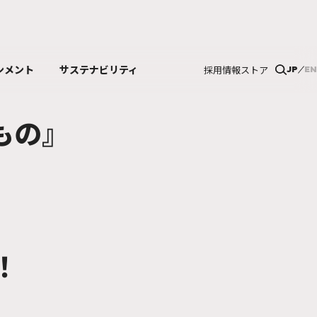
ンメント
サステナビリティ
採用情報
ストア
JP
EN
もの』
！