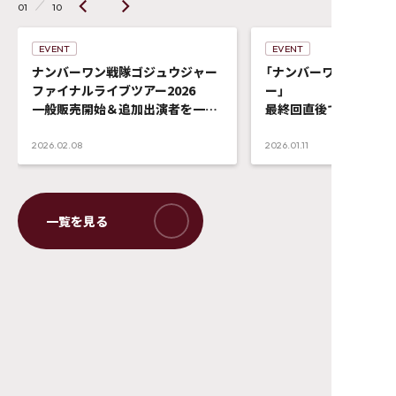
01
10
EVENT
EVENT
ナンバーワン戦隊ゴジュウジャー
「ナンバーワン戦隊ゴ
ファイナルライブツアー2026
ー」
一般販売開始＆追加出演者を一挙
最終回直後でもエンゲ
発表！！タッチ会も実施決定！
れものだった者達の集い
定！
2026.02.08
2026.01.11
イベントビジュアルも
ケット先受付開始！
©テレビ朝日・東映AG・東映