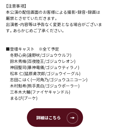
【注意事項】
本公演の配信画面のお客様による撮影・録音・録画は
厳禁とさせていただきます。
出演者・内容等は予告なく変更となる場合がございま
す。あらかじめご了承ください。
■登壇キャスト ※全て予定
冬野心央(遠野吠/ゴジュウウルフ)
鈴木秀脩(百夜陸王/ゴジュウレオン)
神田聖司(暴神竜儀/ゴジュウティラノ)
松本 仁(猛原禽次郎/ゴジュウイーグル)
志田こはく(一河角乃/ゴジュウユニコーン)
木村魁希(熊手真白/ゴジュウポーラー)
三本木大輔(ファイヤキャンドル)
まるぴ(ブーケ)
詳細はこちら