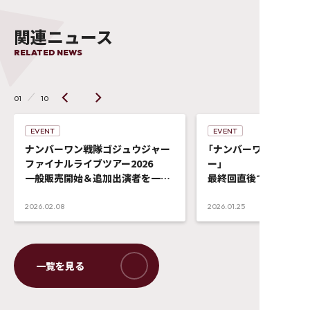
関連ニュース
RELATED NEWS
01
10
EVENT
EVENT
ナンバーワン戦隊ゴジュウジャー
「ナンバーワン戦隊ゴ
ファイナルライブツアー2026
ー」
一般販売開始＆追加出演者を一挙
最終回直後でもエンゲ
発表！！タッチ会も実施決定！
れものだった者達の集
有料配信実施決定！チケ
2026.02.08
2026.01.25