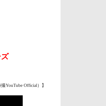
ーズ
be Official）】