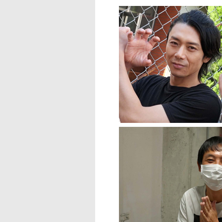
タ
ー
情
報
に
移
動
し
ま
す