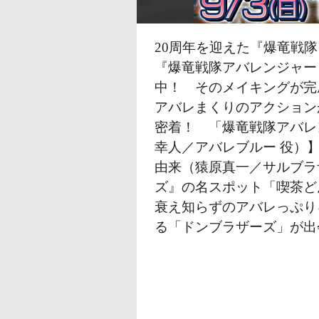
し
す
ま
20周年を迎えた『爆竜戦
す
『爆竜戦隊アバレンジャー
ペ
中！ そのメイキングが完
ー
アバレまくりのアクション
ジ
密着！ 「爆竜戦隊アバレ
本
幸人／アバレブルー 役）
文
由来（猿原真一／サルブラ
に
ズ』の名スポット「喫茶ど
移
衰え知らずのアバレっぷり
動
る「ドンブラザーズ」が出
し
ま
す
フ
ッ