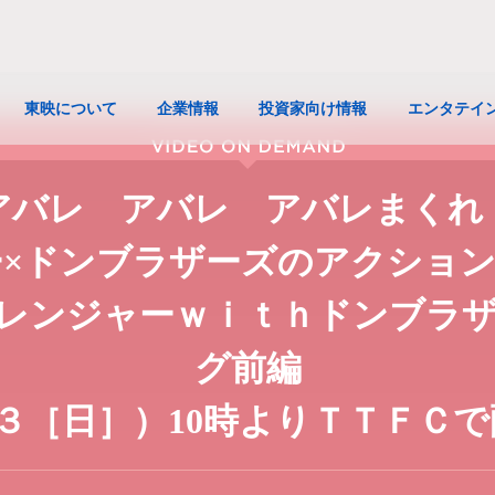
東映について
企業情報
投資家向け情報
エンタテイ
アバレ アバレ アバレまくれ
×ドンブラザーズのアクショ
レンジャーｗｉｔｈドンブラ
グ前編
３［日］）10時よりＴＴＦＣで