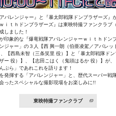
隊アバレンジャー』と『暴太郎戦隊ドンブラザーズ』
ｗｉｔｈドンブラザーズ』は東映特撮ファンクラブ
成しました！
が印象的な『爆竜戦隊アバレンジャーｗｉｔｈドン
ンジャー」の３人【西 興一朗（伯亜凌駕／アバレッド
】、【西島未智（三条笑里 役）】と「暴太郎戦隊ド
ザー 役）】、【志田こはく（鬼頭はるか 役）】が
んぶら」であれこれを語ります！
を発揮する「アバレンジャー」と、歴代スーパー戦
会ったスペシャルな撮影現場をお楽しみに!!
東映特撮ファンクラブ