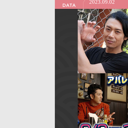
2023.09.02
ク
報
で
に
す
戻
サ
り
イ
ま
ト
す
内
ペ
共
ー
通
ジ
メ
の
ニ
先
ュ
頭
ー
に
に
戻
移
り
動
ま