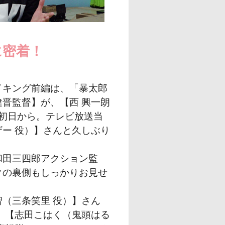
に密着！
イキング前編は、「暴太郎
晋監督】が、【西 興一朗
影初日から。テレビ放送当
ー 役）】さんと久しぶり
和田三四郎アクション監
クの裏側もしっかりお見せ
（三条笑里 役）】さん
、【志田こはく（鬼頭はる