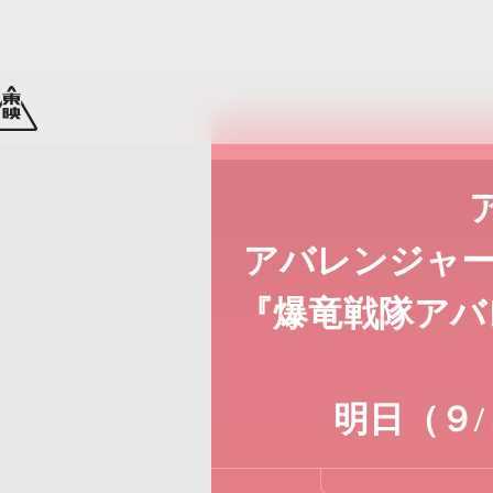
ペ
ペ
ー
ー
ジ
ジ
内
の
を
終
移
わ
アバレンジャー
動
り
す
で
『爆竜戦隊アバ
る
す
た
ヘ
め
ッ
明日（９/
の
ダ
リ
ー
ン
情