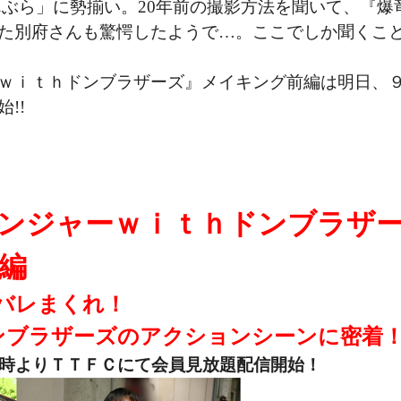
んぶら」に勢揃い。20年前の撮影方法を聞いて、『爆
た別府さんも驚愕したようで…。ここでしか聞くこ
ｗｉｔｈドンブラザーズ』メイキング前編は明日、９
!!
ンジャーｗｉｔｈドンブラザ
編
バレまくれ！
ンブラザーズのアクションシーンに密着
0時よりＴＴＦＣにて会員見放題配信開始！