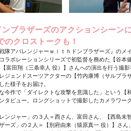
ドンブラザーズのアクションシーン
でのクロストークも！
戦隊アバレンジャーｗｉｔｈドンブラザーズ』のメ
コラボレーションシリーズで初監督を務めた【谷本健
、【富田翔（三条幸人 役）】さんへの演出を行う撮
レジェンドスーツアクターの【竹内康博（サルブラザ
した様子をお届け。
な今作で「ダイレクトな攻撃を意識した」という【
ンタビュー。ロングショットで撮影したカメラワー
レンジャー」の３人＝西さん、富田さん、【西島未智
ザーズ」の２人＝【別府由来（猿原真一 役）】さん