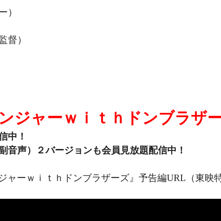
ー）
監督）
ンジャーｗｉｔｈドンブラザ
信中！
副音声）２バージョンも会員見放題配信中！
ーｗｉｔｈドンブラザーズ』予告編URL（東映特撮YouTu