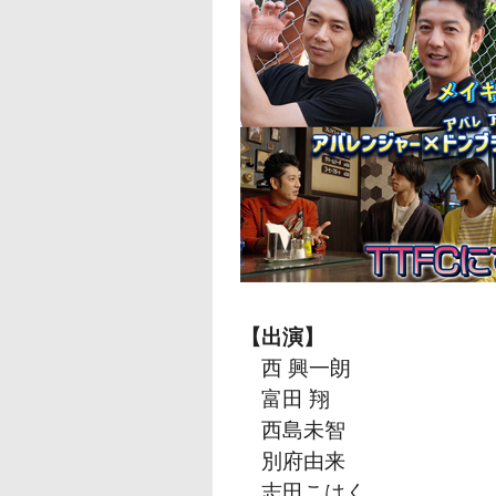
【出演】
西 興一朗
富田 翔
西島未智
別府由来
志田こはく