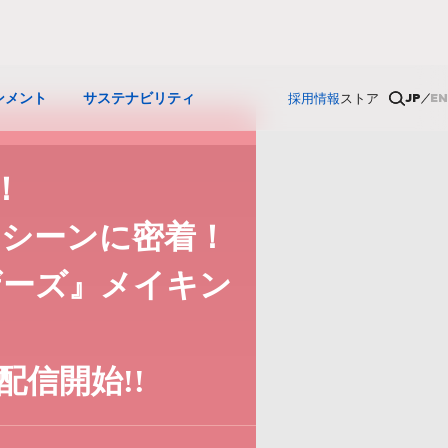
JP
EN
ンメント
サステナビリティ
採用情報
ストア
！
ンシーンに密着！
ザーズ』メイキン
配信開始!!