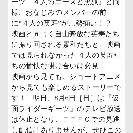
ーツ ４人のエースと黒狐』と同
様、おなじみのメンバーの前
に“４人の英寿”が…勢揃い！？
映画と同じく自由奔放な英寿たち
に振り回される景和たちと、映画
では見られなかった４人の英寿た
ちの愉快な掛け合いは必見！
映画から見ても、ショートアニメ
から見ても楽しめるストーリーで
す！ 明日、8月6日［日］は『仮
面ライダーギーツ』のテレビ放送
は休止となり、ＴＴＦＣでの見逃
し配信はありませんが、ぜひこの