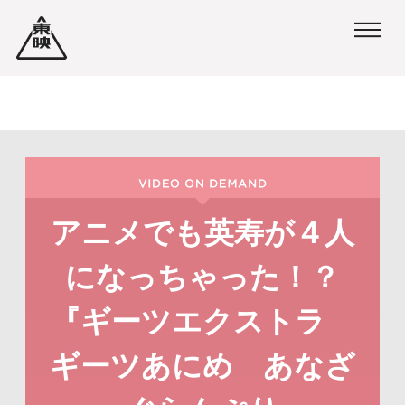
ペ
ペ
ー
ー
ジ
ジ
内
の
を
終
移
わ
動
り
アニメでも英寿が４人
す
で
になっちゃった！？
る
す
た
ヘ
『ギーツエクストラ
め
ッ
ギーツあにめ あなざ
の
ダ