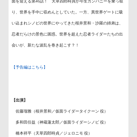
面を迎える第46話！ 天草四郎時貞が今生カンパニーを乗っ取
り、世界を手中に収めんとしていた。一方、異世界ゲートに吸
い込まれシノビの世界にやってきた桜井景和・沙羅の姉弟は、
忍者だらけの景色に困惑。世界を超えた忍者ライダーたちの出
会いが、新たな波乱を巻き起こす？！
【予告編はこちら】
【出演】
佐藤瑠雅（桜井景和／仮面ライダータイクーン 役）
多和田任益（神蔵蓮太郎／仮面ライダーシノビ 役）
橋本祥平（天草四郎時貞／ジェロニモ 役）