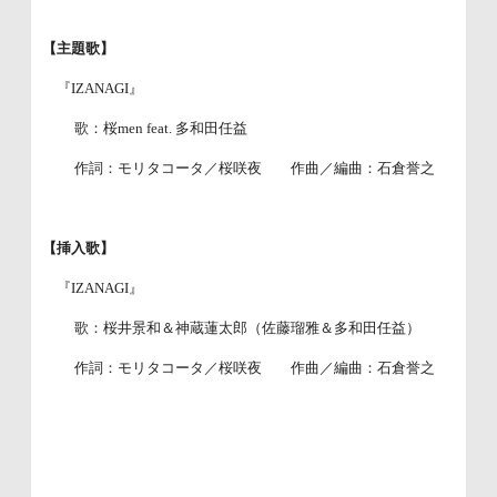
【主題歌】
『IZANAGI』
歌：桜men feat. 多和田任益
作詞：モリタコータ／桜咲夜 作曲／編曲：石倉誉之
【挿入歌】
『IZANAGI』
歌：桜井景和＆神蔵蓮太郎（佐藤瑠雅＆多和田任益）
作詞：モリタコータ／桜咲夜 作曲／編曲：石倉誉之