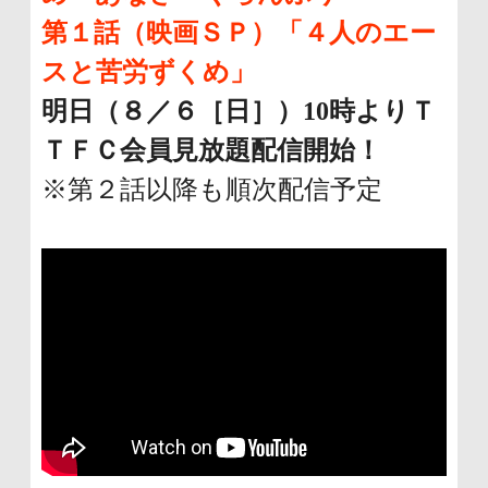
第１話（映画ＳＰ）「４人のエー
スと苦労ずくめ」
明日（８／６［日］）10時よりＴ
ＴＦＣ会員見放題配信開始！
※第２話以降も順次配信予定