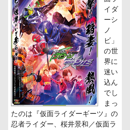
イダ
ーシ
ノ
ビ」
の世
界に
迷い
込ん
でし
まっ
たのは『仮面ライダーギーツ』の
忍者ライダー、桜井景和／仮面ラ