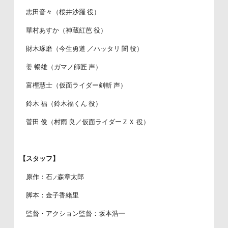
志田音々（桜井沙羅 役）
華村あすか（神蔵紅芭 役）
財木琢磨（今生勇道 ／ハッタリ 闇 役）
姜 暢雄（ガマノ師匠 声）
富樫慧士（仮面ライダー剣斬 声）
鈴木 福（鈴木福くん 役）
菅田 俊（村雨 良／仮面ライダーＺＸ 役）
【スタッフ】
原作：石
森章太郎
ノ
脚本：金子香緒里
監督・アクション監督：坂本浩一