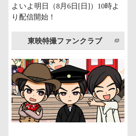
文
よいよ明日（8月6日[日]）10時よ
に
り配信開始！
移
動
東映特撮ファンクラブ
し
ま
す
フ
ッ
タ
ー
情
報