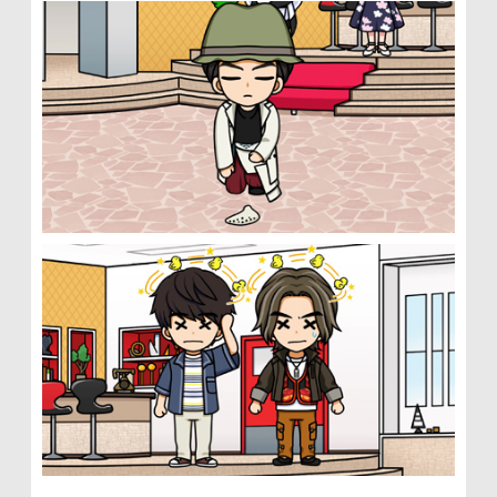
に
移
動
し
ま
す