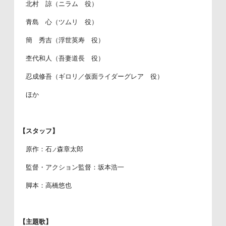
北村 諒（ニラム 役）
青島 心（ツムリ 役）
簡 秀吉（浮世英寿 役）
杢代和人（吾妻道長 役）
忍成修吾（ギロリ／仮面ライダーグレア 役）
ほか
【スタッフ】
原作：石
森章太郎
ノ
監督・アクション監督：坂本浩一
脚本：高橋悠也
【主題歌】