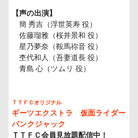
【声の出演】
簡 秀吉（浮世英寿 役）
佐藤瑠雅（桜井景和 役）
星乃夢奈（鞍馬祢音 役）
杢代和人（吾妻道長 役）
青島 心（ツムリ 役）
ＴＴＦＣオリジナル
ギーツエクストラ 仮面ライダー
パンクジャック
ＴＴＦＣ会員見放題配信中！