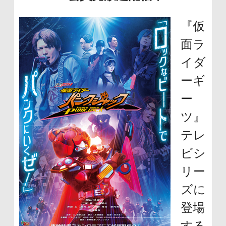
『仮
面ラ
イダ
ーギ
ー
ツ』
テレ
ビシ
リー
ズに
登場
する