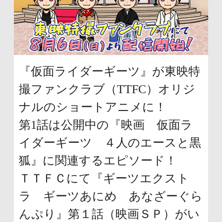
ュ
頭
ー
に
に
戻
移
り
『仮面ライダーギーツ』が東映特
動
ま
撮ファンクラブ（TTFC）オリジ
し
す
ナルのショートアニメに！
ま
第1話は公開中の『映画 仮面ラ
す
イダーギーツ ４人のエースと黒
ペ
狐』に関連するエピソード！
ー
ＴＴＦＣにて『ギーツエクスト
ジ
ラ ギーツあにめ あなざーぐら
本
んぷり』第１話（映画ＳＰ）がい