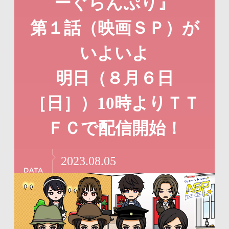
ーぐらんぷり』
リ
ー
ン
情
第１話（映画ＳＰ）が
ク
報
いよいよ
で
に
す
戻
明日（８月６日
サ
り
［日］）10時よりＴＴ
イ
ま
ＦＣで配信開始！
ト
す
内
ペ
2023.08.05
共
ー
通
ジ
メ
の
ニ
先