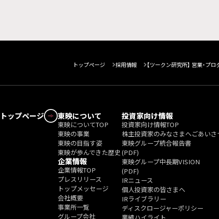
トップページ
採用情報
【ツークン研究所】 営業・プ
東映について
投資家向け情報
東映についてTOP
投資家向け情報TOP
東映の事業
株主投資家のみなさまへごあいさ
東映の目指す姿
東映グループ統合報告書
東映が歩んできた歴史
(PDF)
企業情報
東映グループ中長期VISION
企業情報TOP
(PDF)
プレスリリース
IRニュース
トップメッセージ
個人投資家の皆さまへ
会社概要
IRライブラリー
事業所一覧
ディスクロージャーポリシー
グループ会社
業績ハイライト