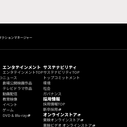
ロダクションマネージャー
エンタテインメント
サステナビリティ
エンタテインメントTOP
サステナビリティTOP
つ
ニュース
トップコミットメント
劇場公開映画作品
環境
テレビドラマ作品
社会
動画配信
ガバナンス
採用情報
教育映像
採用情報TOP
イベント
新卒採用
ゲーム
オンラインストア
DVD & Blu-ray
東映オンラインストア
東映ビデオ オンラインストア