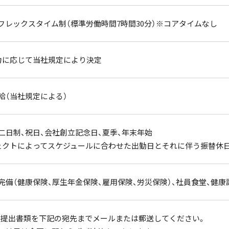
フレックスタイム制（標準労働時間7時間30分）※コアタイムなし
力に応じて当社規定により決定
給（当社規定による）
二日制、祝日、会社創立記念日、夏季、年末年始
ェクトによってスケジュールに合わせた出勤日とそれに伴う振替休日
完備（健康保険、厚生年金保険、雇用保険、労災保険）、社員食堂、健康
b）の提出書類を下記の宛先までメールまたは郵送してください。