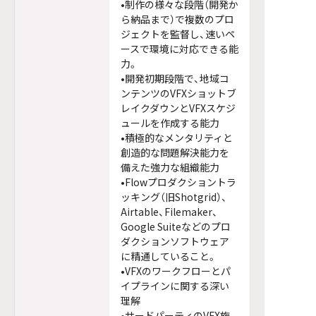
•制作の様々な段階（開発か
ら納品まで）で複数のプロ
ジェクトを監督し、速いペ
ースで環境に対応できる能
力。
•開発初期段階で、地域コ
ンテンツのVFXショットブ
レイクダウンとVFXスケジ
ュールを作成する能力
•積極的なメンタリティと
創造的な問題解決能力を
備えた強力な組織能力
•Flowプロダクショントラ
ッキング（旧Shotgrid）、
Airtable、Filemaker、
Google Suiteなどのプロ
ダクションソフトウェア
に精通していること。
•VFXのワークフローとパ
イプラインに関する深い
理解
•サードパーティのVFX施