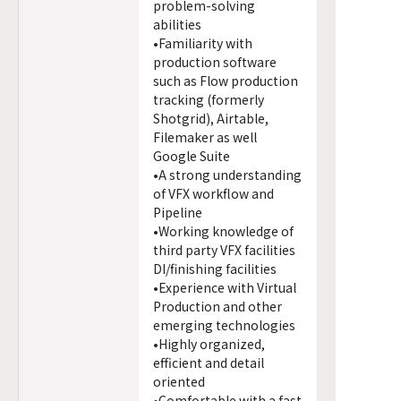
problem-solving
abilities
•Familiarity with
production software
such as Flow production
tracking (formerly
Shotgrid), Airtable,
Filemaker as well
Google Suite
•A strong understanding
of VFX workflow and
Pipeline
•Working knowledge of
third party VFX facilities
DI/finishing facilities
•Experience with Virtual
Production and other
emerging technologies
•Highly organized,
efficient and detail
oriented
•Comfortable with a fast