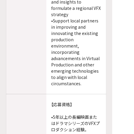
and insights to
formulate a regional VFX
strategy
•Support local partners
in improving and
innovating the existing
production
environment,
incorporating
advancements in Virtual
Production and other
emerging technologies
to align with local
circumstances.
【応募資格】
•5年以上の長編映画また
はドラマシリーズのVFXプ
ロダクション経験。