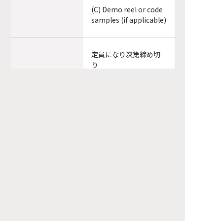
(C) Demo reel or code
samples (if applicable)
定員になり次第締め切
り
応募締切
We will close the
Application
application process
deadline
once candidates have
been selected.
応相談
入社日
Starting date are
Starting date
negotiable.
業務委託契約も相談可
能 ※リモート勤務も応
相談
備考