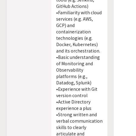
GitHub Actions)
•Familiarity with cloud
services (e.g. AWS,
GCP) and
containerization
technologies (e.g.
Docker, Kubernetes)
and its orchestration.
•Basic understanding
of Monitoring and
Observability
platforms (e.g.,
Datadog, Splunk)
•Experience with Git
version control
•Active Directory
experience a plus
•Strong written and
verbal communication
skills to clearly
articulate and