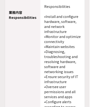
Responsibilities
業務内容
•Install and configure
Responsibilities
hardware, software,
and network
infrastructure
•Monitor and optimize
connectivity
•Maintain websites
•Diagnosing,
troubleshooting and
resolving hardware,
software and
networking issues
•Ensure security of IT
infrastructure
•Oversee user
permissions and all
services and apps
•Configure alerts
according to access