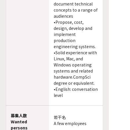
document technical
concepts to a range of
audiences
•Propose, cost,
design, develop and
implement
production
engineering systems.
•Solid experience with
Linux, Mac, and
Windows operating
systems and related
hardware.CompSci
degree or equivalent.
•English: conversation
level
募集人数
若干名
Wanted
A few employees
persons