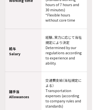
Working time
hours of 7 hours and
30 minutes)
*Flexible hours
without core time
経験、実力に応じて当社
規定により決定
Determined by our
給与
regulations according
Salary
to experience and
ability.
交通費支給（当社規定に
よる）
Transportation
諸手当
expenses (according
Allowances
to company rules and
standards)