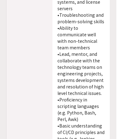
systems, and license
servers
•Troubleshooting and
problem-solving skills
•Ability to
communicate well
with non-technical
team members
•Lead, mentor, and
collaborate with the
technology teams on
engineering projects,
systems development
and resolution of high
level technical issues.
•Proficiency in
scripting languages
(e.g. Python, Bash,
Perl, Awk)
•Basic understanding
of CI/CD principles and
tools (e.g. Jenkins,