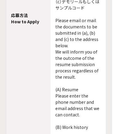
（c）デモリールもしくは
サンプルコード
応募方法
Please email or mail
How to Apply
the documents to be
submitted in (a), (b)
and (c) to the address
below.
We will inform you of
the outcome of the
resume submission
process regardless of
the result.
(A) Resume
Please enter the
phone number and
email address that we
can contact.
(B) Work history