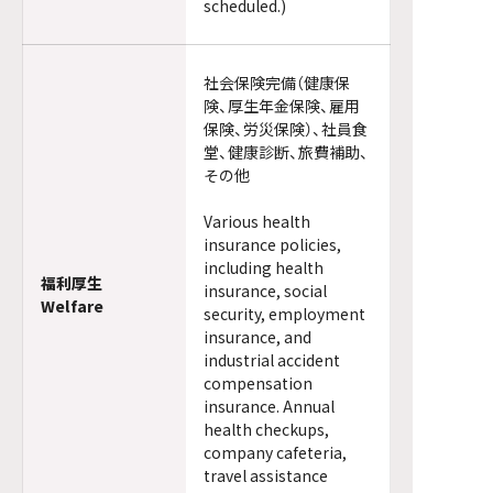
scheduled.)
社会保険完備（健康保
険、厚生年金保険、雇用
保険、労災保険）、社員食
堂、健康診断、旅費補助、
その他
Various health
insurance policies,
including health
福利厚生
insurance, social
Welfare
security, employment
insurance, and
industrial accident
compensation
insurance. Annual
health checkups,
company cafeteria,
travel assistance