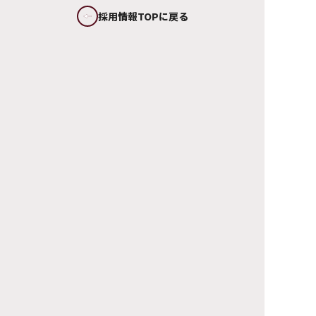
トップページ
採用情報
【ツークン研究所】 CGデザイナー（ジェネラリスト、モデラ
ー、UnrealEngineアーティスト）
サイトマップ
FAQ
お問い合わせ
個人情報について
サイトポリシー
ソーシャルメディア・ポリシー