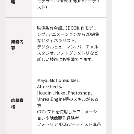
モデラー、UnrealEngineアーティ
種
スト）
映像製作全般。3DCG制作モデリ
ング、アニメーションから2D編集
などジェネラリスト。
業務内
デジタルヒューマン、バーチャル
容
スタジオ、フォトグラメトリなど
新しい技術にも挑戦できます。
Maya、MotionBuilder、
AfterEffects、
Houdini、Nuke、Photoshop、
UnrealEngine等のスキルがある
応募資
方
格
CGソフトを使用したアニメーシ
ョンや映像製作経験者
フォトリアルCGアーティスト厚遇