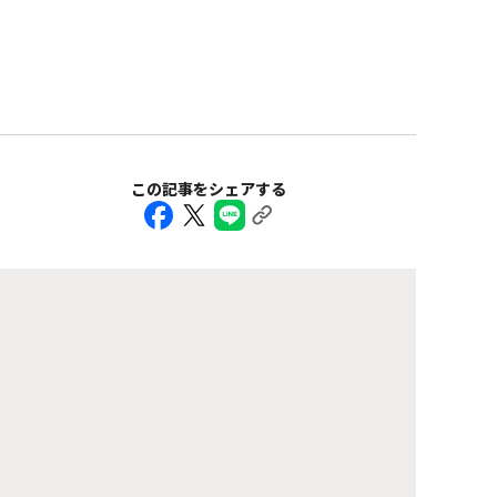
この記事をシェアする
トップページ
エンタテインメント
ニュース
ニュース
「山下達郎シアター・ライヴ PERFORMANCE 1984-2012」
再アンコール上映決定！