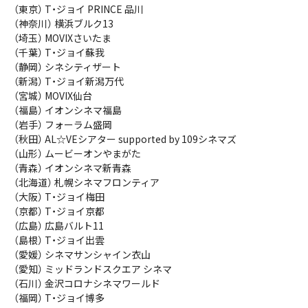
（東京） T・ジョイ PRINCE 品川
（神奈川） 横浜ブルク13
（埼玉） MOVIXさいたま
（千葉） T・ジョイ蘇我
（静岡） シネシティザート
（新潟） T・ジョイ新潟万代
（宮城） MOVIX仙台
（福島） イオンシネマ福島
（岩手） フォーラム盛岡
（秋田） AL☆VEシアター supported by 109シネマズ
（山形） ムービーオンやまがた
（青森） イオンシネマ新青森
（北海道） 札幌シネマフロンティア
（大阪） T・ジョイ梅田
（京都） T・ジョイ京都
（広島） 広島バルト11
（島根） T・ジョイ出雲
（愛媛） シネマサンシャイン衣山
（愛知） ミッドランドスクエア シネマ
（石川） 金沢コロナシネマワールド
（福岡） T・ジョイ博多