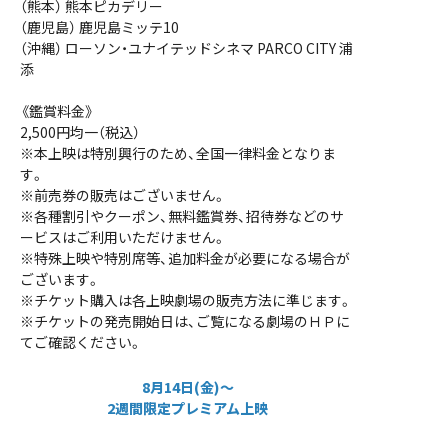
（熊本） 熊本ピカデリー
（鹿児島） 鹿児島ミッテ10
（沖縄） ローソン・ユナイテッドシネマ PARCO CITY 浦
添
《鑑賞料金》
2,500円均一（税込）
※本上映は特別興行のため、全国一律料金となりま
す。
※前売券の販売はございません。
※各種割引やクーポン、無料鑑賞券、招待券などのサ
ービスはご利用いただけません。
※特殊上映や特別席等、追加料金が必要になる場合が
ございます。
※チケット購入は各上映劇場の販売方法に準じます。
※チケットの発売開始日は、ご覧になる劇場のＨＰに
てご確認ください。
8月14日(金)～
2週間限定プレミアム上映