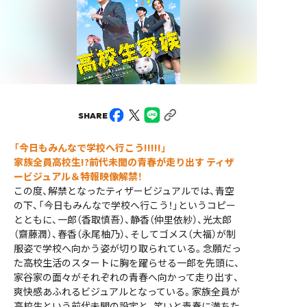
SHARE
「今日もみんなで学校へ行こう!!!!!」
家族全員高校生!?前代未聞の青春が走り出す
ティザ
ービジュアル＆特報映像解禁！
この度、解禁となったティザービジュアルでは、青空
の下、「今日もみんなで学校へ行こう！」というコピー
とともに、一郎（香取慎吾）、静香（仲里依紗）、光太郎
（齋藤潤）、春香（永尾柚乃）、そしてゴメス（大福）が制
服姿で学校へ向かう姿が切り取られている。念願だっ
た高校生活のスタートに胸を躍らせる一郎を先頭に、
家谷家の面々がそれぞれの青春へ向かって走り出す、
爽快感あふれるビジュアルとなっている。家族全員が
高校生という前代未聞の設定と、笑いと青春に満ちた