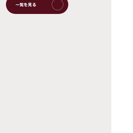
©仲間りょう／集英社 ©2027 映画「高校生家族」製作委員会
トップページ
エンタテインメント
ニュース
ニュース
映画『高校生家族』 特報映像が到着！ ティザービジュアルも
解禁！
サイトマップ
FAQ
お問い合わせ
個人情報について
サイトポリシー
ソーシャルメディア・ポリシー