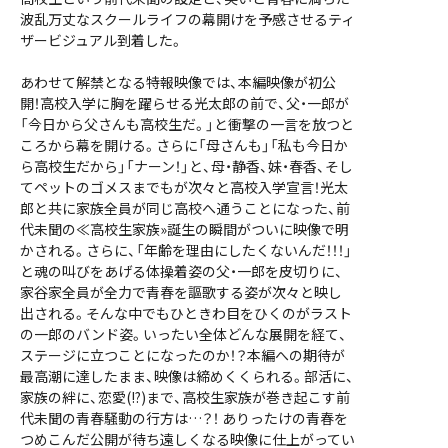
波乱万丈なスクールライフの幕開けを予感させるティ
ザービジュアル到着した。
あわせて解禁となる特報映像では、本編映像が初公
開！高校入学に胸を躍らせる光太郎の前で、父・一郎が
「今日から父さんも高校生だ。」と衝撃の一言を放つと
ころから幕を開ける。さらに「母さんも」「私も今日か
ら高校生だから」「ナーン！」と、母・静香、妹・春香、そし
てペットのゴメスまでもが次々と高校入学宣言！光太
郎と共に家族全員が同じ高校へ通うことになった、前
代未聞の≪高校生家族»誕生の瞬間がついに映像で明
かされる。さらに、「年齢を理由にしたくないんだ！！！」
と魂の叫びをあげる体操着姿の父・一郎を皮切りに、
家谷家全員が全力で青春を謳歌する姿が次々と映し
出される。そんな中でもひときわ目をひくのがラスト
の一郎のバンド姿。いったい全体どんな展開を経て、
ステージに立つことになったのか！？本編への期待が
最高潮に達したまま、映像は締めくくられる。部活に、
家族の絆に、恋愛(!?)まで、高校生家族が巻き起こす前
代未聞の青春騒動の行方は…？！ ありったけの青春を
つめこんだ公開が待ち遠しくなる映像に仕上がってい