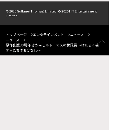
© 2025 Gullane (Thomas) Limited. © 2025 HIT Entertainment
Limited.
トップページ
エンタテインメント
ニュース
ニュース
原作出版80周年 きかんしゃトーマスの世界展 ～はたらく機
関車たちのおはなし～
サイトマップ
FAQ
お問い合わせ
個人情報について
サイトポリシー
ソーシャルメディア・ポリシー