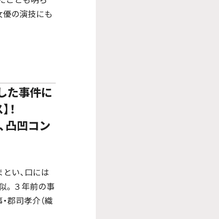
女優の演技にも
した事件に
】！
み、凸凹コン
とい、口には
酷似。３年前の事
・郡司孝介（織