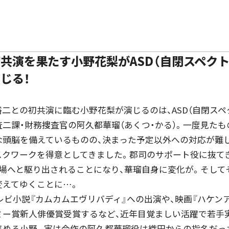
共演を果たす小野花梨がASD（自閉スペクト
じる！
との初共演に臨む小野花梨が演じるのは、ASD（自閉スペ
二課・財務捜査官の阿久都華瑠（あくつ・かる）。一度見た
な頭脳を備えているものの、決まった予定以外への対応が難
スクワークを得意としてきました。郡司のサポート役に抜て
場へと駆り出されることになり、華瑠自身に変化が。そして
変えてゆくことに…。
ビ小説『カムカムエヴリバディ』への出演や、映画『ハケンアニ
ミー賞新人俳優賞受賞するなど、近年目覚ましい活躍で若手
集める小野。実は今作の阿久都華瑠役は織田からの指名だっ