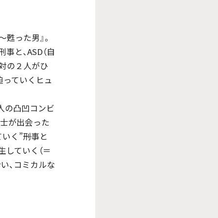
～甦った男』。
事と、ASD（自
反対の２人がひ
迫っていくヒュ
人の凸凹コンビ
同士が出会った
く”――刑事と
生していく（＝
い、コミカルな