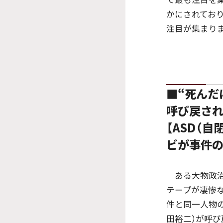
かにされてお
注目が集まり
■“死んだ
呼び戻され
【ASD（
ビが事件の
ある大物政治
テープが――凄
件と同一人物
田裕二）が呼