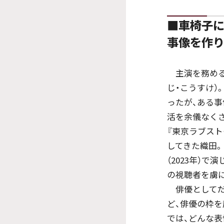
■車椅子
事像を作り
主演を務める織
じ・こうすけ）
ったが、ある
活を余儀なく
『東京ラブスト
してきた織田。
（2023年）
の視聴者を虜
俳優としてだ
ど、俳優の枠を
では、どんな