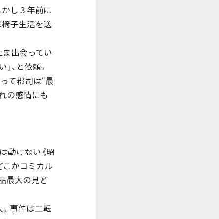
しかし３年前に
車椅子生活を送
たま出会ってい
い」、と依頼。
とって郡司は“最
ぞれの感情にも
では動けない《昭
どこかコミカル
品最大の見ど
人。事件は二転