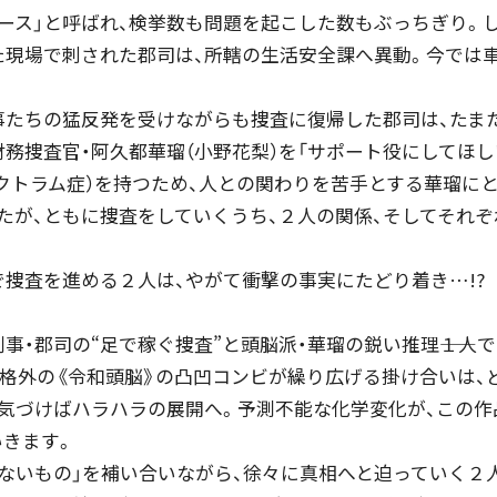
エース」と呼ばれ、検挙数も問題を起こした数もぶっちぎり。
た現場で刺された郡司は、所轄の生活安全課へ異動。今では
。
たちの猛反発を受けながらも捜査に復帰した郡司は、たま
務捜査官・阿久都華瑠（小野花梨）を「サポート役にしてほし
ペクトラム症）を持つため、人との関わりを苦手とする華瑠に
たが、ともに捜査をしていくうち、２人の関係、そしてそれ
捜査を進める２人は、やがて衝撃の事実にたどり着き…!?
・郡司の“足で稼ぐ捜査”と頭脳派・華瑠の鋭い推理――１人
規格外の《令和頭脳》の凸凹コンビが繰り広げる掛け合いは、
、気づけばハラハラの展開へ。予測不能な化学変化が、この作
いきます。
ないもの」を補い合いながら、徐々に真相へと迫っていく２