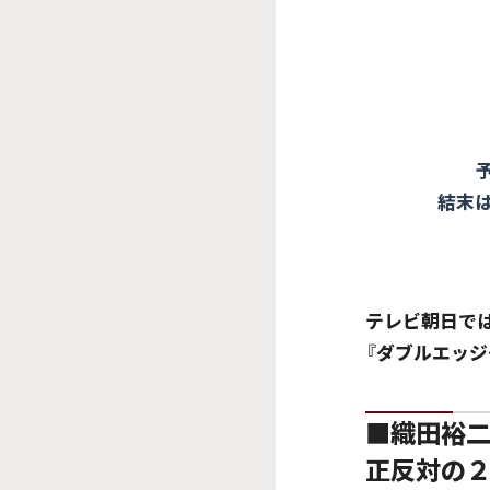
結末
テレビ朝日で
『ダブルエッジ
■織田裕二
正反対の２