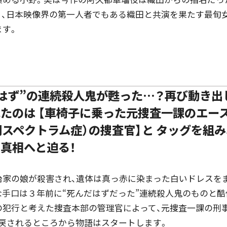
り、日本映像界の第一人者でもある織田と共演を果たす最旬
ます。
はず”の連続殺人鬼が甦った…？再び動き出
たのは 【車椅子に乗った元捜査一課のエース
自閉スペクトラム症）の捜査官】と タッグを組
真相へと迫る！
家の娘が殺害され、遺体は真っ赤に染まった白いドレスをま
惨な手口は３年前に“死んだはずだった”連続殺人鬼のものと
の犯行と考えた捜査本部の管理官によって、元捜査一課の刑事
び戻されるところから物語はスタートします。