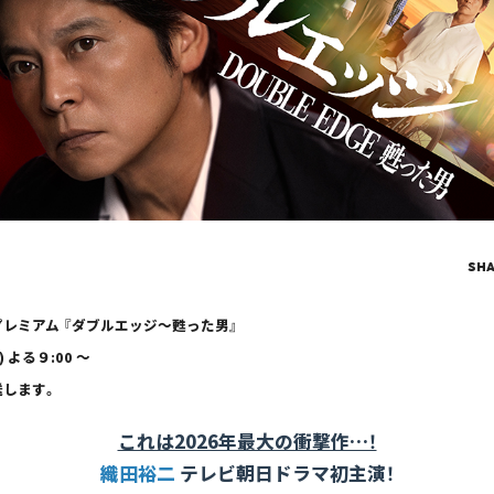
SH
レミアム 『ダブルエッジ～甦った男』
) よる９:00 ～
送します。
これは2026年最大の衝撃作…！
織田裕二
テレビ朝日ドラマ初主演！