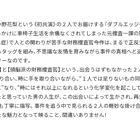
野花梨という《初共演》の２人でお届けする『ダブルエッジ
かけに車椅子生活を余儀なくされてしまった元捜査一課の刑
症）で人との関わりが苦手な財務捜査官――今作は、まるで正
らタッグを組み、不思議な友情を育みながら事件の真相へと
リーなのです。
】と【頭脳派の財務捜査官】という、出会うはずもなかった２
り合い、時に手を取り合いながら、“１人では足りないもの
”なり、“時にはそれ以上になれるという化学変化を起こしてい
たと思っていた男の人生が、この出会いによって生かされ、再
姿も丁寧に描写。事件を追う中で見られる２人の軽妙な掛け合
な魅力となって映ること、間違いありません！