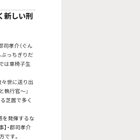
く新しい刑
郡司孝介（ぐん
もぶっちぎりだ
では車椅子生
数々世に送り出
と執行官〜』
ある芝居で多く
感を発揮するな
事】・郡司孝介
方です。