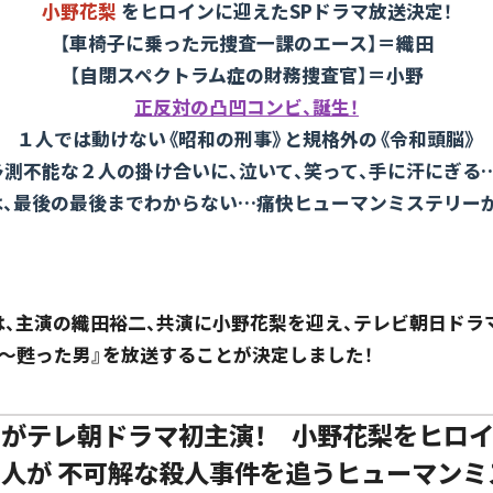
小野花梨
をヒロインに迎えたSPドラマ放送決定！
【車椅子に乗った元捜査一課のエース】＝織田
【自閉スペクトラム症の財務捜査官】＝小野
正反対の凸凹コンビ、誕生！
１人では動けない《昭和の刑事》と規格外の《令和頭脳》
予測不能な２人の掛け合いに、泣いて、笑って、手に汗にぎる…
は、最後の最後までわからない…痛快ヒューマンミステリーが
は、主演の織田裕二、共演に小野花梨を迎え、テレビ朝日ドラ
～甦った男』を放送することが決定しました！
がテレ朝ドラマ初主演！ 小野花梨をヒロイ
人が 不可解な殺人事件を追うヒューマンミ