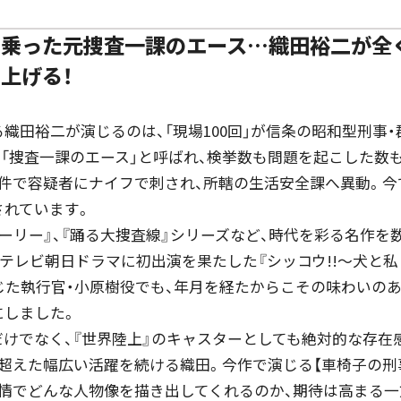
に乗った元捜査一課のエース…織田裕二が全
上げる！
田裕二が演じるのは、「現場100回」が信条の昭和型刑事・
。「捜査一課のエース」と呼ばれ、検挙数も問題を起こした数
事件で容疑者にナイフで刺され、所轄の生活安全課へ異動。今
されています。
ーリー』、『踊る大捜査線』シリーズなど、時代を彩る名作を
テレビ朝日ドラマに初出演を果たした『シッコウ!!〜犬と私
で演じた執行官・小原樹役でも、年月を経たからこその味わいの
にしました。
けでなく、『世界陸上』のキャスターとしても絶対的な存在
超えた幅広い活躍を続ける織田。今作で演じる【車椅子の刑
表情でどんな人物像を描き出してくれるのか、期待は高まる一