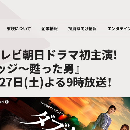
東映について
企業情報
投資家向け情報
エンタテイ
レビ朝日ドラマ初主演!
ッジ～甦った男』
月27日(土)よる9時放送！