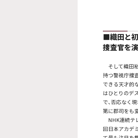
■織田と初
捜査官を演
そして織田裕二
持つ警視庁捜査
できる天才的
はひとりのデ
で、否応なく現
第に郡司をも
NHK連続テレ
回日本アカデ
て最も注目を