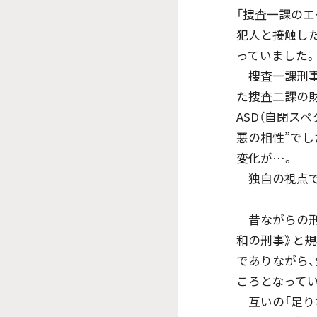
「捜査一課の
犯人と接触し
っていました
捜査一課刑事
た捜査二課の財
ASD（自閉ス
悪の相性”でし
変化が…。
独自の視点で
昔ながらの刑事
和の刑事》と
でありながら
ころとなって
互いの「足り