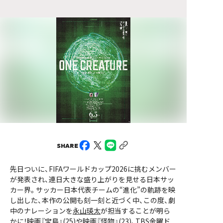
SHARE
先日ついに、FIFAワールドカップ2026に挑むメンバー
が発表され、連日大きな盛り上がりを見せる日本サッ
カー界。サッカー日本代表チームの“進化”の軌跡を映
し出した、本作の公開も刻一刻と近づく中、この度、劇
中のナレーションを
永山瑛太
が担当することが明ら
かに！映画『宝島』(25)や映画『怪物』(23)、TBS金曜ド