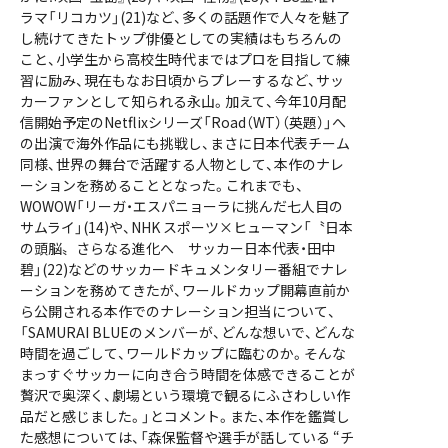
ラマ「リコカツ」(21)など、多くの話題作で人々を魅了
し続けてきたトップ俳優としての実績はもちろんの
こと、小学生から高校生時代まではプロを目指して練
習に励み、現在もなお日頃からプレーするなど、サッ
カーファンとして知られる永山。加えて、今年10月配
信開始予定のNetflixシリーズ「Road（WT）（英題）」へ
の出演で海外作品にも挑戦し、まさに日本代表チーム
同様、世界の舞台で活躍する人物として、本作のナレ
ーションを務めることとなった。これまでも、
WOWOW「リーガ・エスパニョーラに挑んだ七人目の
サムライ」(14)や、NHK スポーツ×ヒューマン「〝日本
の頭脳〟さらなる進化へ サッカー日本代表・田中
碧」(22)などのサッカードキュメンタリー番組でナレ
ーションを務めてきたが、ワールドカップ開幕直前か
ら公開される本作でのナレーション担当について、
「SAMURAI BLUEのメンバーが、どんな想いで、どんな
時間を過ごして、ワールドカップに臨むのか。そんな
まっすぐサッカーに向き合う時間を体感できることが
贅沢で奥深く、劇場という環境で観るにふさわしい作
品だと感じました。」とコメント。また、本作を鑑賞し
た感想については、「森保監督や選手が話している “チ