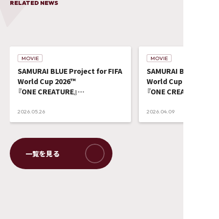
RELATED NEWS
MOVIE
MOVIE
SAMURAI BLUE Project for FIFA
SAMURAI BLUE Project
World Cup 2026™️
World Cup 2026™️
『ONE CREATURE』
『ONE CREATURE』
無数の個性、ひとつの生きもの。
無数の個性、ひとつの生
JI BLUEの楽曲「景色」が、
【劇場マナームービー】
2026.05.26
2026.04.09
オープニング挿入曲に決定！