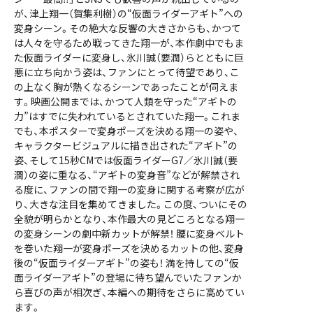
が、津上翔一（賀集利樹）の“仮面ライダーアギト”への
変身シーン。その絶大な反響の大きさからも、かつて
は人々を守るため戦ってきた翔一が、本作劇中でもま
た仮面ライダーに変身し、氷川誠（要潤）らとともに巨
悪に立ち向かう姿は、ファンにとって待望であり、こ
の上なく胸が熱くなるシーンであったことが伺えま
す。映画公開までは、かつて人類を守った“アギトの
力”はすでに失われているとされていた翔一。これま
でも、本ポスターで変身ポーズを決める翔一の姿や、
キャラクタービジュアルに描き出された“アギト”の
姿、そして15秒CMでは仮面ライダーG7／氷川誠（要
潤）の姿に重なる、“アギトの変身音”などが解禁され
る度に、ファンの間で翔一の変身に関する考察が広が
り、大きな注目を集めてきました。この度、ついにその
全貌が明らかとなり、本作最大の見どころとなる翔一
の変身シーンの劇中新カットが解禁！ 腰に変身ベルト
を巻いた翔一が変身ポーズを決めるカットの他、変身
後の“仮面ライダーアギト”の姿も！ 満を持しての“仮
面ライダーアギト”の登場に待ち望んでいたファンか
ら喜びの声が相次ぎ、本編への期待をさらに高めてい
ます。