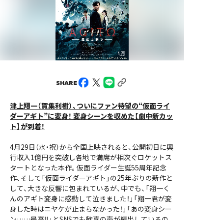
SHARE
津上翔一（賀集利樹）、ついにファン待望の“仮面ライ
ダーアギト”に変身！ 変身シーンを収めた【劇中新カッ
ト】が到着！
4月29日（水・祝）から全国上映されると、公開初日に興
行収入1億円を突破し各地で満席が相次ぐロケットス
タートとなった本作。仮面ライダー生誕55周年記念
作、そして「仮面ライダーアギト」の25年ぶりの新作と
して、大きな反響に包まれているが、中でも、「翔一く
んのアギト変身に感動して泣きました！」「翔一君が変
身した時はニヤケが止まらなかった！」「あの変身シー
ン……最高‼︎」とSNSでも歓喜の声が続出しているの