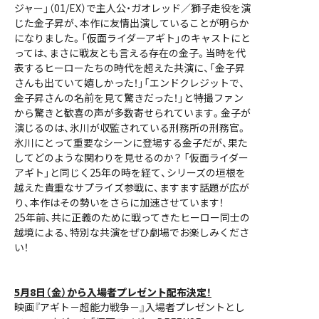
ジャー」（01/EX）で主人公・ガオレッド／獅子走役を演
じた金子昇が、本作に友情出演していることが明らか
になりました。「仮面ライダーアギト」のキャストにと
っては、まさに戦友とも言える存在の金子。当時を代
表するヒーローたちの時代を超えた共演に、「金子昇
さんも出ていて嬉しかった！」「エンドクレジットで、
金子昇さんの名前を見て驚きだった！」と特撮ファン
から驚きと歓喜の声が多数寄せられています。金子が
演じるのは、氷川が収監されている刑務所の刑務官。
氷川にとって重要なシーンに登場する金子だが、果た
してどのような関わりを見せるのか？ 「仮面ライダー
アギト」と同じく25年の時を経て、シリーズの垣根を
越えた貴重なサプライズ参戦に、ますます話題が広が
り、本作はその勢いをさらに加速させています！
25年前、共に正義のために戦ってきたヒーロー同士の
越境による、特別な共演をぜひ劇場でお楽しみくださ
い！
5月8日（金）から入場者プレゼント配布決定！
映画『アギト－超能力戦争－』入場者プレゼントとし