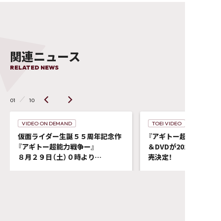
関連ニュース
RELATED NEWS
01
10
VIDEO ON DEMAND
TOEI VIDEO
仮面ライダー生誕５５周年記念作
『アギトー超能力戦争ー』、
『アギトー超能力戦争ー』
＆DVDが2026年9月9
８月２９日（土）０時より
売決定！
東映特撮ファンクラブ（ＴＴＦＣ）
＆Prime Videoにて
2026.06.24
2026.06.24
先行レンタル・購入配信決定！