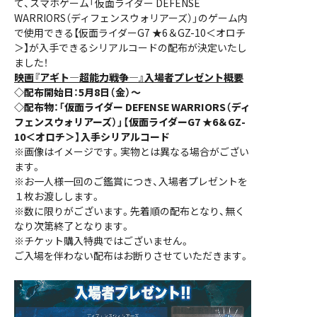
て、スマホゲーム「仮面ライダー DEFENSE
WARRIORS（ディフェンスウォリアーズ）」のゲーム内
で使用できる【仮面ライダーG7 ★6＆GZ-10＜オロチ
＞】が入手できるシリアルコードの配布が決定いたし
ました！
映画『アギト—超能力戦争—』入場者プレゼント概要
◇配布開始日：5月8日（金）〜
◇配布物：「仮面ライダー DEFENSE WARRIORS（ディ
フェンスウォリアーズ）」【仮面ライダーG7 ★6＆GZ-
10＜オロチ＞】入手シリアルコード
※画像はイメージです。実物とは異なる場合がござい
ます。
※お一人様一回のご鑑賞につき、入場者プレゼントを
１枚お渡しします。
※数に限りがございます。先着順の配布となり、無く
なり次第終了となります。
※チケット購入特典ではございません。
ご入場を伴わない配布はお断りさせていただきます。