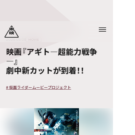
2026.05.08
MOVIE
映画『アギト—超能力戦争
—』
劇中新カットが到着！！
#
仮面ライダームービープロジェクト