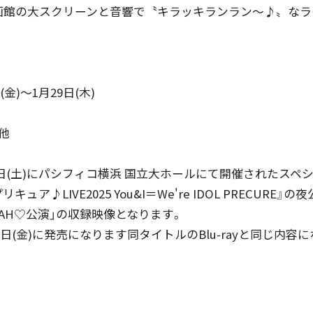
画館の大スクリーンと音響で〝キラッキランラン～♪〟なラ
(金)～1月29日(木)
他
月18日(土)にパシフィコ横浜 国立大ホールにて開催されたスペ
ュア♪LIVE2025 You&I＝We're IDOL PRECURE』
EAH♡公演」の収録映像となります。
13日(金)に発売になります同タイトルのBlu-rayと同じ内容