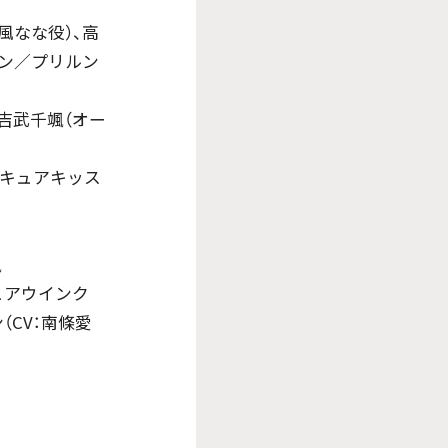
風なな役）、高
ーン／プリルン
吉武千颯（オー
、キュアキッス
颯
・キュアウインク
（CV：南條愛