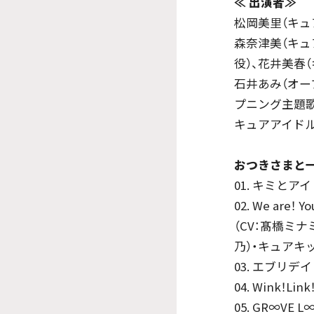
≪
出演者≫
松岡美里（キュ
森奈津美（キュ
役）、花井美春
石井あみ（オー
プニング主題歌
キュアアイドル
おつきさまと一
01. キミとア
02. We are
（CV：髙橋ミナ
乃）・キュアキッ
03. エブリデイ
04. Wink！L
05. GR∞VE