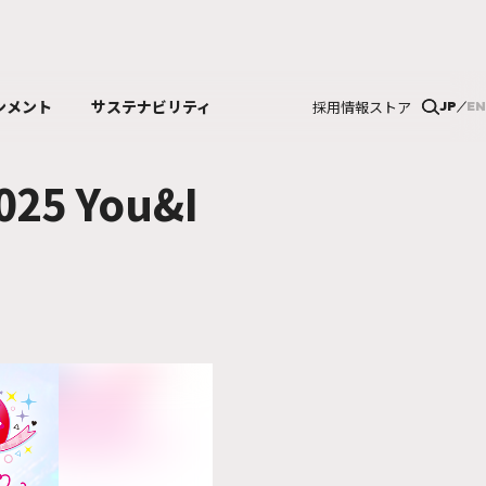
ンメント
サステナビリティ
採用情報
ストア
JP
EN
5 You&I