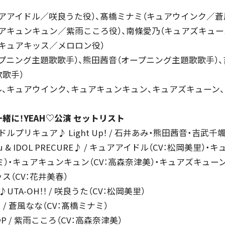
アアイドル／咲良うた役）、髙橋ミナミ（キュアウインク／蒼
アキュンキュン／紫雨こころ役）、南條愛乃（キュアズキュ
（キュアキッス／メロロン役）
プニング主題歌歌手）、熊田茜音（オープニング主題歌歌手）、
歌手）
、キュアウインク、キュアキュンキュン、キュアズキューン
緒に！YEAH♡公演 セットリスト
イドルプリキュア♪ Light Up！ / 石井あみ・熊田茜音・吉武千
！ You & IDOL PRECURE♪ / キュアアイドル（CV：松岡美里）
ミ）・キュアキュンキュン（CV：高森奈津美）・キュアズキューン
ス（CV：花井美春）
♪UTA-OH！！ / 咲良うた（CV：松岡美里）
ink！ / 蒼風なな（CV：髙橋ミナミ）
 L∞P / 紫雨こころ（CV：高森奈津美）