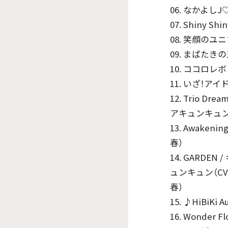
06. なかよしJ
07. Shiny Sh
08. 笑顔のユ
09. まばたき
10. ココロレ
11. いざ！ア
12. Trio 
アキュンキュン
13. Awake
春）
14. GARD
ュンキュン（C
春）
15. ♪HiBiKi
16. Wonde