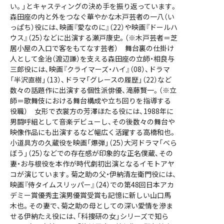
い。」とキャスティングの決め手を振り返っています。
森田座の内と外をつなぐ華やかな木戸芸者の一八（い
っぱち）役には、映画『愛なのに』（22）や映画『ドールハ
ウス』（25）などに出演する瀬戸康史。（※木戸芸者＝芝
居小屋の入口で客をもてなす芸者） 舞台裏の仕掛け
人として金治（渡辺謙）を支える森田座の立師・相良与
三郎役には、映画『クライマーズ・ハイ』（08）、ドラマ
「半沢直樹」（13）、ドラマ「グレースの履歴」（22）など
数々の話題作に出演する個性派俳優、滝藤賢一。（※立
師＝歌舞伎における舞台構成や立ち回りを指導する
役職） 女形で衣裳方の芳澤ほたる役には、1988年に
男闘呼組として音楽デビューし、その後数々の舞台や
映像作品にも出演するなど幅広く活躍する高橋和也。
小道具方の久蔵役を映画「爆弾」（25）大河ドラマ「べら
ぼう」（25）などでの存在感が印象的な正名僕蔵、その
妻・お与根役を本作が時代劇初出演となるイモトアヤ
コが演じています。菊之助の父・伊納清左衛門役には、
映画『侍タイムスリッパー』（24）での第48回日本アカ
デミー賞優秀主演男優賞受賞も記憶に新しい山口馬
木也。その妻で、菊之助の母としての深い愛情を滲ま
せる伊納たえ役には、「科捜研の女」シリーズで知ら