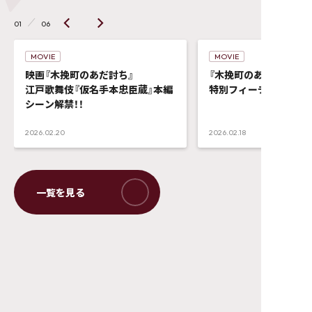
01
06
MOVIE
MOVIE
映画『木挽町のあだ討ち』
『木挽町のあだ討ち』
江戸歌舞伎『仮名手本忠臣蔵』本編
特別フィーチャレット
シーン解禁！！
2026.02.20
2026.02.18
Ⓒ2026「木挽町のあだ討ち」製作委員会 Ⓒ2023 永井紗耶子／新潮