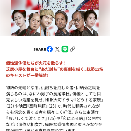
SHARE
個性派俳優たちが火花を散らす！
芝居小屋を舞台に“あだ討ち”の裏側を描く、総勢12名
のキャストが一挙解禁！
物語の発端となる、仇討ちを成した者・伊納菊之助を
演じるのは、なにわ男子の長尾謙杜。俳優としても目
覚ましい活躍を見せ、NHK大河ドラマ『どうする家康』
（23）や映画『室町無頼』（25）で、時代に翻弄されなが
らも信念を貫く若者を瑞々しく好演。さらに主演作
『おいしくて泣くとき』（25）や『恋に至る病』（公開中）
など出演作が相次ぎ、繊細な感情表現と柔らかな存在
感が幅広い層から支持を集めています。