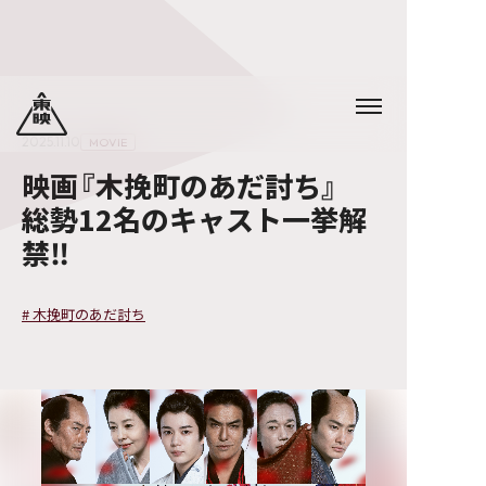
2025.11.10
MOVIE
映画『木挽町のあだ討ち』
総勢12名のキャスト一挙解
禁‼
#
木挽町のあだ討ち