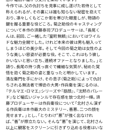
今作では、父の仇討ちを見事に成し遂げた若侍として
称えられるが、その裏には誰も知らない秘密を抱えて
おり、凛々しくもどこか影を帯びた眼差しが、物語の
鍵を握る重要な役どころ。菊之助役のキャスティング
について本作の須藤泰司プロデューサーは、「長尾く
んは、前回、ご一緒した『室町無頼』においてはワイル
ドな魅力全開でした。けれど本来の彼は男も魅入って
しまうほどの美少年。そして今回の菊之助は女性のよ
うな美しい容姿が必要な役。そこで、これはもう彼し
かいないと思い立ち、連続オファーとなりました。」と
語り、長尾の持つ真っ直ぐで繊細な気質が、秘めた覚
悟を抱く菊之助の姿と重なったと明かしています。
清左衛門を手にかけ、その息子（菊之助）によって仇討
ちされる無法者で博徒の大男・作兵衛を演じるのは、
『テルマエ・ロマエ』シリーズや『昼顔』、『沈黙のパレー
ド』など幅広いジャンルで存在感を放つ北村一輝。須
藤プロデューサーは作兵衛役について「北村さん演ず
る作兵衛は本作最大のミステリー、善悪、二つの顔を
見せます。」とし、「とりわけ“悪”が強く出なけれ
ば、“善”が際立たない。そんな“悪”を演じて、北村さん
以上に観客をスクリーンに引きずり込める役者はいな