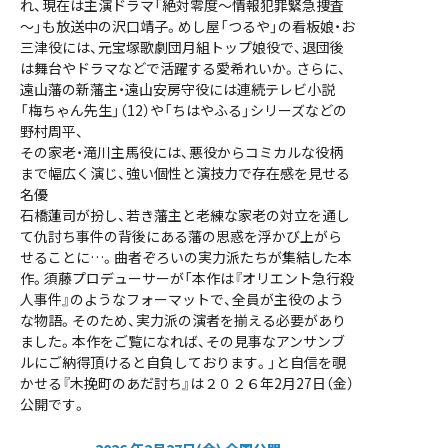
れ、現在は主演ドラマ「絶対零度～情報犯罪緊急捜査
～」も放送中の沢口靖子。めし屋「つるや」の看板娘・お
三津役には、元宝塚歌劇団月組トップ娘役で、退団後
は舞台やドラマなどで活躍する愛希れいか。さらに、
遠山藩の新藩主・遠山安房守役には連続テレビ小説
「梅ちゃん先生」（12）や「ちはやふる」シリーズなどの
野村周平、
その家老・滝川主馬役には、悪役からコミカルな役柄
まで幅広く演じ、強い個性と演技力で存在感を見せる
名優
石橋蓮司が扮し、若き藩主と老練な家老の対立を通し
て仇討ち事件の背後にある藩の思惑を浮かび上がら
せることに…。曲者ぞろいの実力派たちが集結した本
作。須藤プロデューサーが「本作は『オリエント急行殺
人事件』のようなフォーマットで、全員が主役のよう
な物語。そのため、実力派の演者を揃える必要があり
ました。本作をご覧になれば、その見事なアンサンブ
ルにご納得頂けると自負しております。」と自信を覗
かせる『木挽町のあだ討ち』は２０２６年2月27日（金）
公開です。