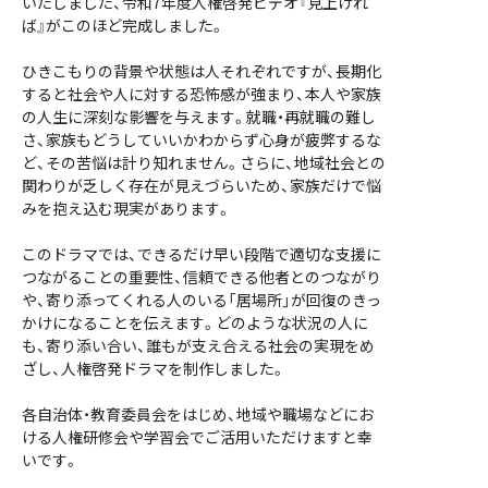
いたしました、令和7年度人権啓発ビデオ『見上げれ
ば』がこのほど完成しました。
ひきこもりの背景や状態は人それぞれですが、長期化
すると社会や人に対する恐怖感が強まり、本人や家族
の人生に深刻な影響を与えます。就職・再就職の難し
さ、家族もどうしていいかわからず心身が疲弊するな
ど、その苦悩は計り知れません。さらに、地域社会との
関わりが乏しく存在が見えづらいため、家族だけで悩
みを抱え込む現実があります。
このドラマでは、できるだけ早い段階で適切な支援に
つながることの重要性、信頼できる他者とのつながり
や、寄り添ってくれる人のいる「居場所」が回復のきっ
かけになることを伝えます。どのような状況の人に
も、寄り添い合い、誰もが支え合える社会の実現をめ
ざし、人権啓発ドラマを制作しました。
各自治体・教育委員会をはじめ、地域や職場などにお
ける人権研修会や学習会でご活用いただけますと幸
いです。