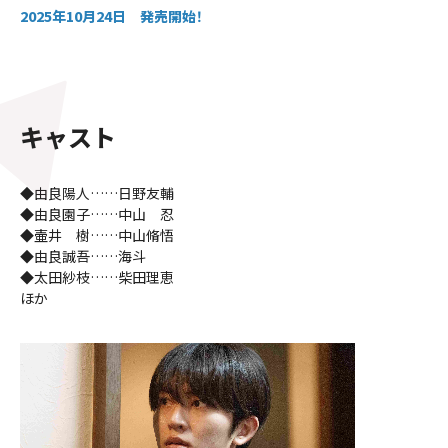
2025年10月24日 発売開始！
キャスト
◆由良陽人……日野友輔
◆由良園子……中山 忍
◆壷井 樹……中山脩悟
◆由良誠吾……海斗
◆太田紗枝……柴田理恵
ほか