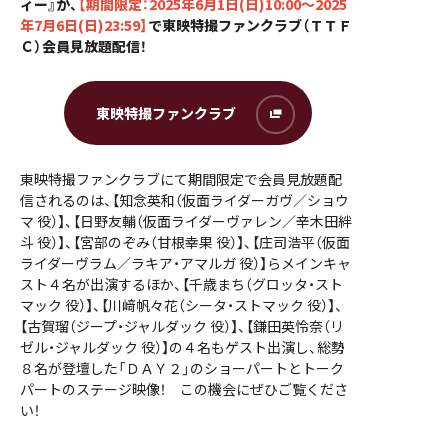
ィー』が、
【期間限定：2025年6月1日(日)10:00～2025
年7月6日(日)23:59】
で東映特撮ファンクラブ（ＴＴＦ
Ｃ）会員見放題配信！
東映特撮ファンクラブ
東映特撮ファンクラブにて期間限定で会員見放題配
信されるのは、【知念英和（仮面ライダーガヴ／ショウ
マ 役）】、【日野友輔（仮面ライダーヴァレン／辛木田絆
斗 役）】、【宮部のぞみ（甘根幸果 役）】、【庄司浩平（仮面
ライダーヴラム／ラキア・アマルガ 役）】らメインキャ
スト４名が出演するほか、【千歳まち（グロッタ・スト
マック 役）】、【川﨑帆々花（シータ・ストマック 役）】、
【古賀瑠（ジープ・ジャルダック 役）】、【鎌田英怜奈（リ
ゼル・ジャルダック 役）】の４名もゲスト出演し、総勢
８名が登壇した「ＤＡＹ２」のショーパートとトーク
パートのステージ映像！ この機会にぜひご覧くださ
い！