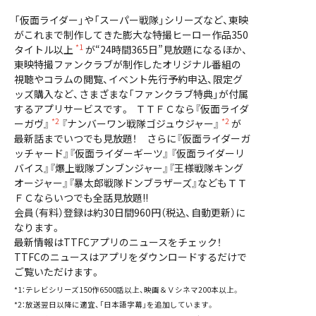
「仮面ライダー」や「スーパー戦隊」シリーズなど、東映
がこれまで制作してきた膨大な特撮ヒーロー作品350
*1
タイトル以上
が“24時間365日”見放題になるほか、
東映特撮ファンクラブが制作したオリジナル番組の
視聴やコラムの閲覧、イベント先行予約申込、限定グ
ッズ購入など、さまざまな「ファンクラブ特典」が付属
するアプリサービスです。 ＴＴＦＣなら『仮面ライダ
*2
*2
ーガヴ』
『ナンバーワン戦隊ゴジュウジャー』
が
最新話までいつでも見放題！ さらに『仮面ライダーガ
ッチャード』『仮面ライダーギーツ』 『仮面ライダーリ
バイス』『爆上戦隊ブンブンジャー』『王様戦隊キング
オージャー』『暴太郎戦隊ドンブラザーズ』などもＴＴ
ＦＣならいつでも全話見放題!!
会員（有料）登録は約30日間960円（税込、自動更新）に
なります。
最新情報はTTFCアプリのニュースをチェック！
TTFCのニュースはアプリをダウンロードするだけで
ご覧いただけます。
*1：テレビシリーズ150作6500話以上、映画＆Ｖシネマ200本以上。
*2：放送翌日以降に適宜、「日本語字幕」を追加しています。