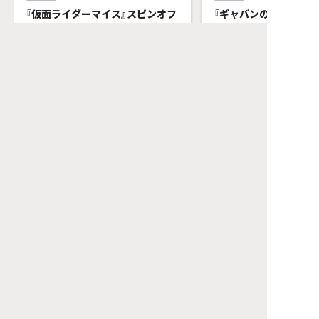
『仮面ライダーマイス』スピンオフ
『ギャバンの非番』が登場
ドラマ
まさかの「おしるこそう
ＴＴＦＣ補完シリーズ
争！？
『十二支十色（じゅうにしといろ）』
『角醒ハンター オメ
配信決定！
ハンターたちの黙秘録
2026.08.04
2026.08.02
さらに！ 『マイス』の真髄に迫
ギャバン』
る…！？
ＮＯ．０２「事案解決
ＴＴＦＣだけの深掘りインタビュ
ンたち」
ーも！
本日８／２（日）10時
で配信！
トップページ
エンタテインメント
ニュース
ニュース
『仮面ライダーガヴ おかしなお菓子なティーパーティー』 シ
ョーパート＆トークパート 本日６月１日（日）より 【期間限
定】ＴＴＦＣ会員見放題配信！