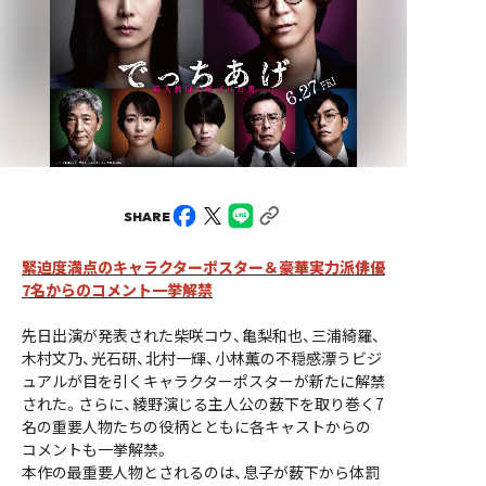
SHARE
緊迫度満点のキャラクターポスター＆豪華実力派俳優
7名からのコメント一挙解禁
先日出演が発表された柴咲コウ、亀梨和也、三浦綺羅、
木村文乃、光石研、北村一輝、小林薫の不穏感漂うビジ
ュアルが目を引くキャラクターポスターが新たに解禁
された。さらに、綾野演じる主人公の薮下を取り巻く7
名の重要人物たちの役柄とともに各キャストからの
コメントも一挙解禁。
本作の最重要人物とされるのは、息子が薮下から体罰