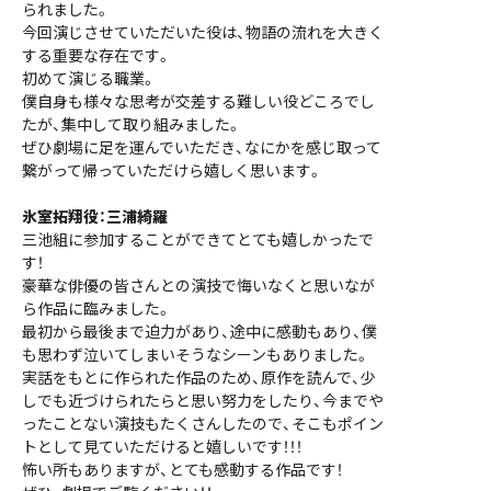
られました。
今回演じさせていただいた役は、物語の流れを大きく
する重要な存在です。
初めて演じる職業。
僕自身も様々な思考が交差する難しい役どころでし
たが、集中して取り組みました。
ぜひ劇場に足を運んでいただき、なにかを感じ取って
繋がって帰っていただけら嬉しく思います。
氷室拓翔役：三浦綺羅
三池組に参加することができてとても嬉しかったで
す！
豪華な俳優の皆さんとの演技で悔いなくと思いなが
ら作品に臨みました。
最初から最後まで迫力があり、途中に感動もあり、僕
も思わず泣いてしまいそうなシーンもありました。
実話をもとに作られた作品のため、原作を読んで、少
しでも近づけられたらと思い努力をしたり、今までや
ったことない演技もたくさんしたので、そこもポイン
トとして見ていただけると嬉しいです！！！
怖い所もありますが、とても感動する作品です！