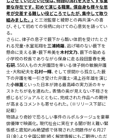
じさせていただいた役は、物語の流れを大きくする重
要な存在です。初めて演じる職業。僕自身も様々な思
考が交差する難しい役どころでしたが、集中して取り
組みました。」
と三池監督と綾野との再共演への喜
び、そして初めての役柄に向けての心意気を語ってい
る。
さらに、律子の息子で薮下から酷い体罰を受けたとさ
れる児童・氷室拓翔を
三浦綺羅
、逃げ場のない薮下を
懸命に支える妻・薮下希美を
木村文乃
、薮下の勤める
小学校の校長でありながら保身に走る段田重春を
光
石研
、550人もの大弁護団を率いる律子側の敏腕弁護
士・大和紀夫を
北村一輝
、そして世間から孤立した薮
下の弁護を唯一引き受けた弁護士・湯上谷年雄を演じ
た
小林薫
といった日本が誇る最高峰の実力派のキャ
ストたちが名を連ねた。表情の奥が見えない不穏さを
感じるビジュアルとともに、完成された作品への期待
が高まるコメントも寄せられた。（※リリース下部に
記載）
物語より奇妙で恐ろしい事件のルポルタージュを豪華
俳優陣で映画化。現代社会に実在する闇が耐え難い緊
張感と底知れぬ絶望感で体現された問題作が６月27
日（金）より全国公開！続く解禁情報にもご期待いただ