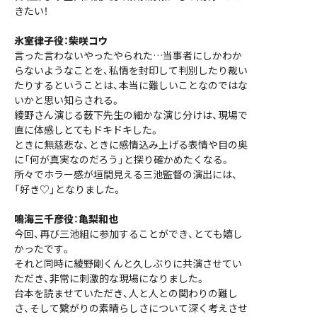
きたい！
氷室律子役：柴咲コウ
言った言わないやったやられた…当事者にしかわか
らないようなことを、私情を封印して判別したり裁い
たりするということは、本当に難しいことなのではな
いかと思い知らされる。
綾野さん演じる薮下先生の細かな演じ分けは、現場で
直に体感しとてもドキドキした。
ときに無慈悲な、ときに感情込み上げる表情や目の奥
に「何が真実なのだろう」と探り確かめたくなる。
所々でホラー感が垣間見える三池監督の演出には、
「好き♡」となりました。
鳴海三千彦役：亀梨和也
今回、再び三池組に参加することができ、とても嬉し
かったです。
それと同時に綾野剛くんと久しぶりに共演させてい
ただき、非常に刺激的な現場になりました。
台本を読ませていただき、人と人との関わりの難し
さ、そして繋がりの素晴らしさについて深く考えさせ