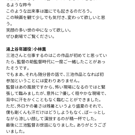
るような昨今
このような出来事は誰にでも起きるのだろう。
この映画を観て少しでも気付き、変わって欲しいと思
う。
笑顔の多い世の中になって欲しい。
ぜひ劇場でご覧ください。
湯上谷年雄役：小林薫
三池さんと仕事するのはこの作品が初めてと思ってい
たら、監督の助監督時代に一度ご一緒したことがあっ
たそうです。
でもまあ、それも随分昔の話で、三池作品となれば初
参加ということには変わりありません。
監督はあの風貌ですから、怖い現場になるのではと緊
張して臨みましたが、意外に？優しく穏やかな現場で、
背中に汗をかくこともなく臨むことができました。
ただ、外ロケの暑さは残暑というより盛夏のそれで、
僕も剛くんも汗だけはどうしようもなく、ぼーっとし
ながら涼しい顔して演技するのが精一杯でした。
最後に三池監督お世話になりました。ありがとうござ
いました。