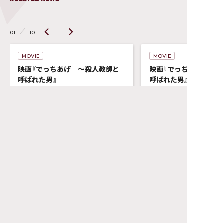
01
10
MOVIE
MOVIE
映画『でっちあげ ～殺人教師と
映画『でっちあげ ～
呼ばれた男』
呼ばれた男』
公開記念予告解禁！
著名人コメント解禁！！
2025.06.27
2025.06.24