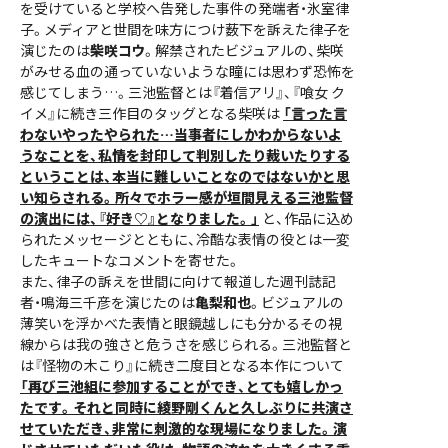
を受けていると学校へ告発した事件の発端者・氷室律
子。メディアと世間を味方につけ薮下を訴えた律子を
演じたのは
柴咲コウ
。解禁されたビジュアルの、柴咲
がみせる血の通っていないような瞳には思わず恐怖を
感じてしまう…。三池監督とは『着信アリ』、『喰女 ク
イメ』に続き三作目のタッグとなる柴咲は
「言った言
わないやったやられた…当事者にしかわからないよ
うなことを、私情を封印して判別したり裁いたりする
ということは、本当に難しいことなのではないかと思
い知らされる。所々でホラー感が垣間見える三池監督
の演出には、『好き♡』となりました。」
と、作品に込め
られたメッセージとともに、冷酷な表情の役とは一変
したキュートなコメントを寄せた。
また、律子の訴えを世間に向けて報道した週刊誌記
者・鳴海三千彦を演じたのは
亀梨和也
。ビジュアルの
薄笑いを浮かべた表情と眼鏡越しにも分かるその視
線からは我の強さと危うさを感じられる。三池監督と
は『怪物の木こり』に続き二度目となる本作について
「再び三池組に参加することができ、とても嬉しかっ
たです。それと同時に綾野剛くんと久しぶりに共演さ
せていただき、非常に刺激的な現場になりました。演