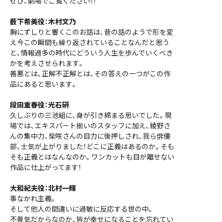
ぜひ、劇場でご覧ください！！
薮下希美役：木村文乃
胸にずしりと響くこのお話は、昔の話のようで形を変
え今この瞬間も繰り返されていることなんだと思う
と、情報過多の時代にどういう人生を歩んでいくべき
かを考えさせられます。
善悪とは、正解不正解とは、その答えの一つがこの作
品にあると思います。
段田重春役：光石研
久しぶりの三池組に、身が引き締まる思いでした。現
場では、エキスパート揃いのスタッフに加え、綾野さ
んの集中力、柴咲さんの目力に後押しされ、我ら俳優
部、士気が上がりました！どこに正義はあるのか。そも
そも正義とはなんなのか。ワンカットも目が離せない
作品に仕上がってます！
大和紀夫役：北村一輝
事なかれ主義。
そして他人の間違いに過敏に反応する世の中。
不景気だからなのか、皆が幸せになることを忘れてい