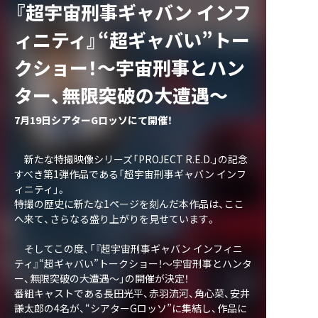
『超宇宙刑事ギャバン インフ
ィニティ』“超ギャバい”トー
クショー！～宇宙刑事とハン
ター、無限突破の大遭遇～
7月19日シアターGロッソにて開催！
新たな特撮映像シリーズ「PROJECT R.E.D.」の記念
すべき第1弾作品である「超宇宙刑事ギャバン インフ
ィニティ」。
特撮の歴史に新たな1ページを刻んだ本作品は、ここ
へ来て、さらなる盛り上がりを見せています。
そしてこの度、「『超宇宙刑事ギャバン インフィニ
ティ』“超ギャバい”トークショー！～宇宙刑事とハンタ
ー、無限突破の大遭遇～」の開催が決定！
番組キャストである長田光平、赤羽流河、角心菜、安井
謙太郎の4名が、“シアターGロッソ”に集結し、作品に