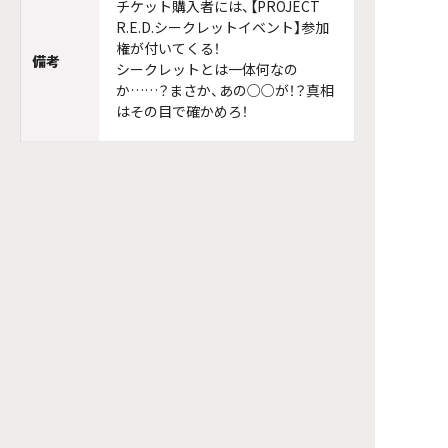
チケット購入者には、【PROJECT
R.E.D.シークレットイベント】参加
権が付いてくる！
備考
シークレットとは一体何なの
か……？まさか、あの○○が！？真相
はその目で確かめろ！
©テレビ朝日・東映AG・東映
トップページ
エンタテインメント
イベント
『超宇宙刑事ギャバン インフィニティ』“超ギャバい”トーク
ショー！～宇宙刑事とハンター、無限突破の大遭遇～