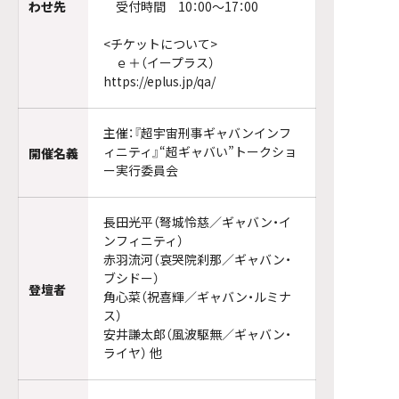
わせ先
受付時間 10：00～17：00
<チケットについて>
ｅ＋（イープラス）
https://eplus.jp/qa/
主催：『超宇宙刑事ギャバンインフ
ィニティ』“超ギャバい”トークショ
開催名義
ー実行委員会
長田光平（弩城怜慈／ギャバン・イ
ンフィニティ）
赤羽流河（哀哭院刹那／ギャバン・
ブシドー）
登壇者
角心菜（祝喜輝／ギャバン・ルミナ
ス）
安井謙太郎（風波駆無／ギャバン・
ライヤ） 他