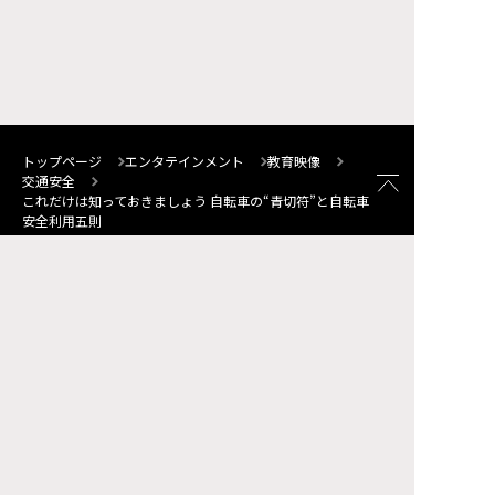
トップページ
エンタテインメント
教育映像
交通安全
これだけは知っておきましょう 自転車の“青切符”と自転車
安全利用五則
サイトマップ
FAQ
お問い合わせ
個人情報について
サイトポリシー
ソーシャルメディア・ポリシー