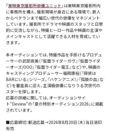
「
東映東京撮影所俳優ユニット
」は東映東京撮影所内
に事務所を構え、撮影現場が身近にある環境で、新人
からベテランまで幅広い世代の俳優をマネジメント
しています。撮影所でドラマや映画のスタッフと日常
的に交流しながら、特撮ヒーロー作品や映画の主演や
メインキャストとして活躍できる人材を育成してい
きます。
本オーディションでは、特撮作品を手掛けるプロデュ
ーサーの武部直美（『仮面ライダーガヴ』『仮面ライダ
ーオーズ/OOO』『仮面ライダー電王』など）や、映画の
キャスティングプロデューサー福岡康裕（『探偵は
BARにいる』シリーズ、『ハケンアニメ！』『孤狼の血』な
ど）を審査員に迎え、主演級俳優になりうる次世代の
スターを探します。
応募の詳細に関しては、オーディションサイ
ト“Deview”の「夏の特別オーディション2026」に掲載
されています。
■応募締切：郵送応募→2026年8月20日（木）当日消印
有効