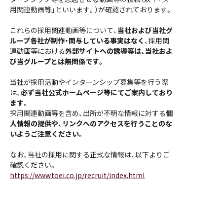
用関連動画等」といいます。）が確認されております。
これらの採用関連動画等について、
当社および当社グ
ループ各社が制作・関与している事実はなく
、採用関
連動画等における
外部サイトへの誘導等は、当社およ
び当グループとは無関係です。
当社が採用活動やインターンシップ募集等を行う際
は、
必ず当社公式ホームページ等にてご案内しており
ます
。
採用関連動画等を含め、出所が不明な情報に対する
個
人情報の提供や、リンクへのアクセスを行うことのな
いようご注意ください
。
なお、当社の採用に関する正式な情報は、以下よりご
確認ください。
https://www.toei.co.jp/recruit/index.html