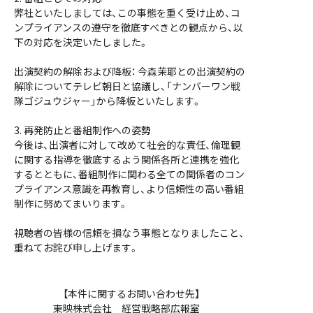
弊社といたしましては、この事態を重く受け止め、コ
ンプライアンスの遵守を徹底すべきとの観点から、以
下の対応を決定いたしました。
出演契約の解除および降板： 今森茉耶との出演契約の
解除についてテレビ朝日と協議し、「ナンバーワン戦
隊ゴジュウジャー」から降板といたします。
3. 再発防止と番組制作への姿勢
今後は、出演者に対して改めて社会的な責任、倫理観
に関する指導を徹底するよう関係各所と連携を強化
するとともに、番組制作に関わる全ての関係者のコン
プライアンス意識を再教育し、より信頼性の高い番組
制作に努めてまいります。
視聴者の皆様の信頼を損なう事態となりましたこと、
重ねてお詫び申し上げます。
【本件に関するお問い合わせ先】
東映株式会社 経営戦略部広報室