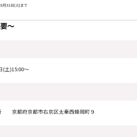
10月31日(火)まで
概要～
日(土)15:00～
所 京都府京都市右京区太秦西蜂岡町９