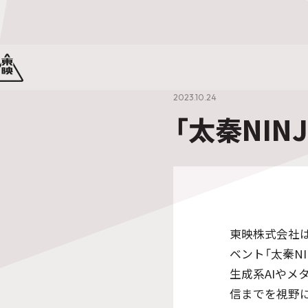
2023.10.24
「太秦NIN
東映株式会社は
ベント「太秦N
生成系AIや
信までを視野に