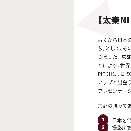
【太秦NI
古くから日本
ち」として、そ
りました。京
とにより、世界
PITCHは、
アップと出会
プレゼンテー
京都の強みで
日本を
1
撮影所を
2