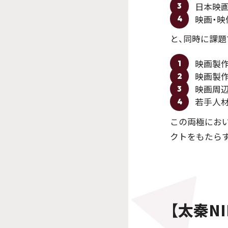
日本映
3
映画・映
4
と、同時に課
映画製
1
映画製
2
映画周
3
若手人材
4
この両極にお
クトをもたら
【太秦NI