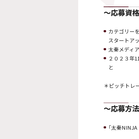
～応募資
カテゴリー
スタートアッ
太秦メディ
２０２３年1
と
＊ピッチトレ
～応募方
「太秦NINJA