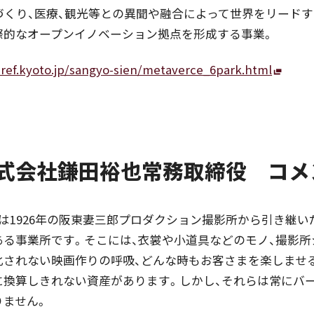
づくり、医療、観光等との異聞や融合によって世界をリードす
際的なオープンイノベーション拠点を形成する事業。
ref.kyoto.jp/sangyo-sien/metaverce_6park.html
株式会社鎌田裕也常務取締役 コメ
は1926年の阪東妻三郎プロダクション撮影所から引き継い
ある事業所です。そこには、衣裳や小道具などのモノ、撮影所
化されない映画作りの呼吸、どんな時もお客さまを楽しませ
に換算しきれない資産があります。しかし、それらは常にバ
りません。