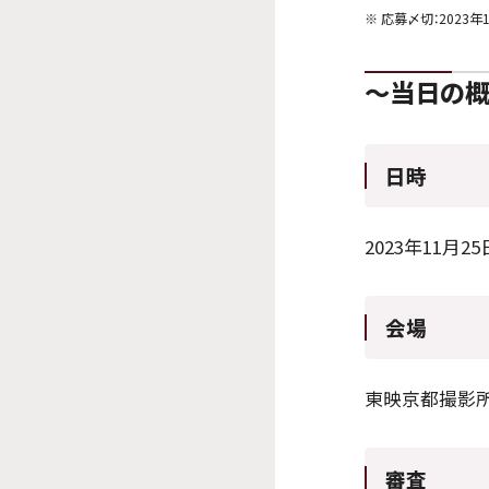
※
応募〆切：2023年
～当日の
日時
2023年11月25
会場
東映京都撮影
審査