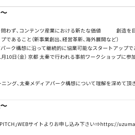
格～
を問わず、コンテンツ産業における新たな価値 創造を
プであること（新事業創出、経営革新、海外展開など）
アパーク構想に沿って継続的に協業可能なスタートアップで
1月10日（金） 京都 太秦で行われる事前ワークショップに
ーニング、太秦メディアパーク構想について理解を深めて頂
法～
 PITCH」WEBサイトよりお申し込み下さい⇒https://uzumasa-n