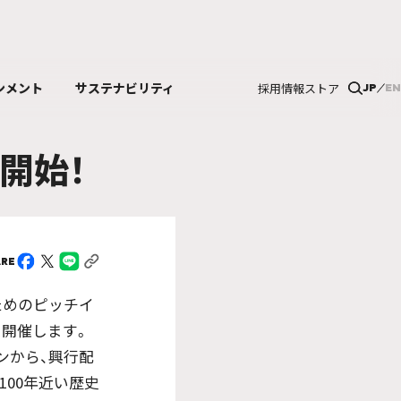
ンメント
サステナビリティ
採用情報
ストア
JP
EN
集開始！
ARE
のためのピッチイ
に開催します。
ンから、興行配
00年近い歴史