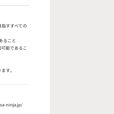
目指すすべての
あること
参加可能であるこ
きます。
inja.jp/