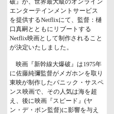
破』が、世界最大級のオンライン
ュ
頭
エンターテインメントサービス
ー
に
を提供するNetflixにて、監督：樋
に
戻
口真嗣とともにリブートする
移
り
Netflix映画として制作されること
動
ま
が決定いたしました。
し
す
ま
映画『新幹線大爆破』は1975年
す
に佐藤純彌監督がメガホンを取り
ペ
東映が制作したパニック・サスペ
ー
ンス映画で、その人気は海を超
ジ
え、後に映画『スピード』(ヤ
本
ン・デ・ボン監督)に影響を与え