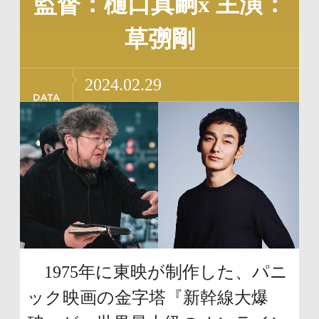
監督：樋口真嗣x 主演：
リ
ー
ン
情
草彅剛
ク
報
で
に
2024.02.29
す
戻
サ
り
イ
ま
ト
す
内
ペ
共
ー
通
ジ
1975年に東映が制作した、パニ
メ
の
ック映画の金字塔『新幹線大爆
ニ
先