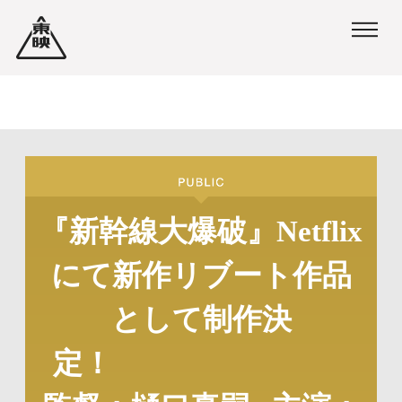
ペ
ペ
ー
ー
ジ
ジ
内
の
を
終
移
わ
動
り
『新幹線大爆破』Netflix
す
で
にて新作リブート作品
る
す
た
ヘ
として制作決
め
ッ
定！
の
ダ