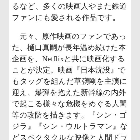
文
るなど、多くの映画人やまた鉄道
に
ファンにも愛される作品です。
移
動
元々、原作映画のファンであっ
し
た、樋口真嗣が長年温め続けた本
ま
企画を、Netflixと共に映画化する
す
ことが決定。映画『日本沈没』で
フ
もタッグを組んだ草彅剛を主演に
ッ
迎え、爆弾を抱えた新幹線の内外
タ
で起こる様々な危機をめぐる人間
ー
等の攻防を描きます。『シン・ゴ
情
ジラ』『シン・ウルトラマン』な
報
どスペクタクルな映像と人間ドラ