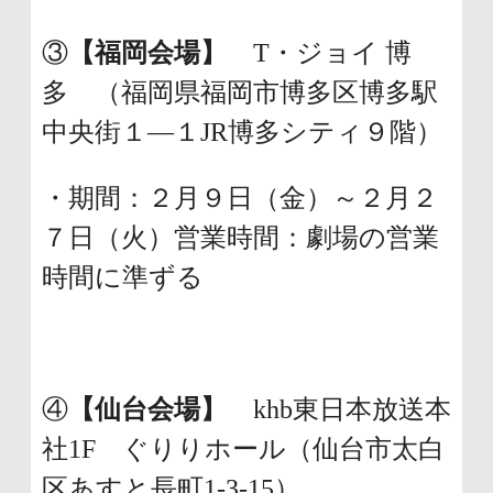
③
【福岡会場】
T・ジョイ 博
多 （福岡県福岡市博多区博多駅
中央街１―１JR博多シティ９階）
・期間：２月９日（金）～２月２
７日（火）営業時間：劇場の営業
時間に準ずる
④
【仙台会場】
khb東日本放送本
社1F ぐりりホール（仙台市太白
区あすと長町1-3-15）