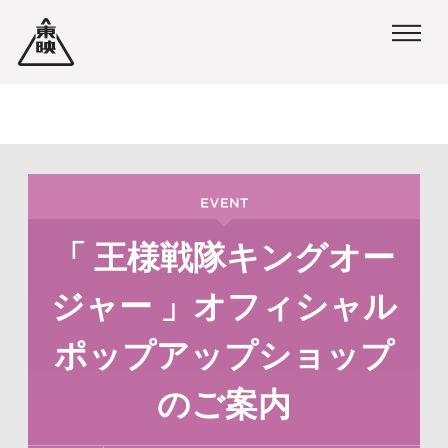
ペ
ペ
ー
ー
ジ
ジ
内
の
を
終
移
わ
動
り
「 王様戦隊キングオー
す
で
ジャー 」オフィシャル
る
す
た
ヘ
ポップアップショップ
め
ッ
のご案内
の
ダ