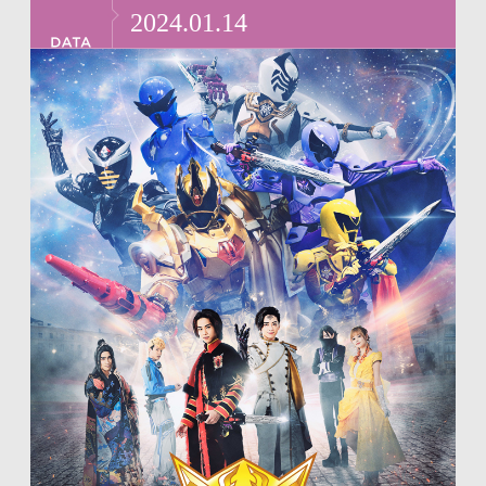
リ
ー
2024.01.14
ン
情
ク
報
で
に
す
戻
サ
り
イ
ま
ト
す
内
ペ
共
ー
通
ジ
メ
の
ニ
先