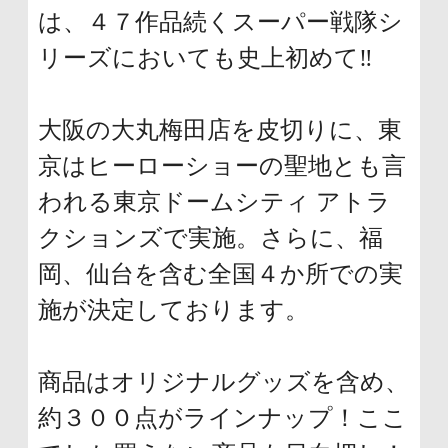
文
は、４７作品続くスーパー戦隊シ
に
リーズにおいても史上初めて‼
移
動
大阪の大丸梅田店を皮切りに、東
し
京はヒーローショーの聖地とも言
ま
われる東京ドームシティ アトラ
す
クションズで実施。さらに、福
フ
岡、仙台を含む全国４か所での実
ッ
施が決定しております。
タ
ー
商品はオリジナルグッズを含め、
情
約３００点がラインナップ！ここ
報