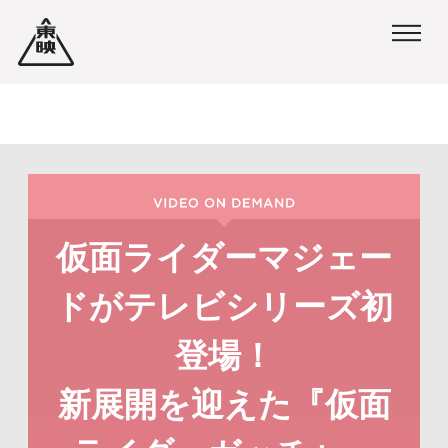
ペ
ペ
ー
ー
ジ
ジ
内
の
を
終
移
わ
動
り
仮面ライダーマジェー
す
で
ドがテレビシリーズ初
る
す
た
ヘ
登場！
め
ッ
新展開を迎えた『仮面
の
ダ