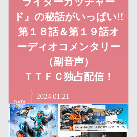
ライダーガッチャー
リ
ー
ン
情
ド』の秘話がいっぱい!!
ク
報
第１８話＆第１９話オ
で
に
す
戻
ーディオコメンタリー
サ
り
（副音声）
イ
ま
ＴＴＦＣ独占配信！
ト
す
内
ペ
2024.01.21
共
ー
通
ジ
メ
の
ニ
先