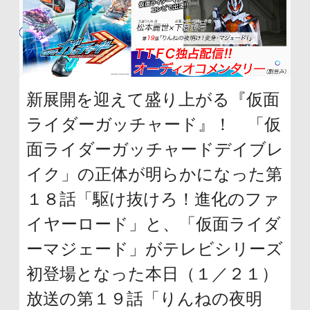
ュ
頭
ー
に
に
戻
移
り
新展開を迎えて盛り上がる『仮面
動
ま
ライダーガッチャード』！ 「仮
し
す
面ライダーガッチャードデイブレ
ま
イク」の正体が明らかになった第
す
１８話「駆け抜けろ！進化のファ
ペ
イヤーロード」と、「仮面ライダ
ー
ーマジェード」がテレビシリーズ
ジ
初登場となった本日（１／２１）
本
放送の第１９話「りんねの夜明