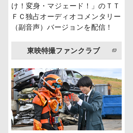
文
け！変身・マジェード！」のＴＴ
に
ＦＣ独占オーディオコメンタリー
移
（副音声）バージョンを配信！
動
し
東映特撮ファンクラブ
ま
す
フ
ッ
タ
ー
情
報