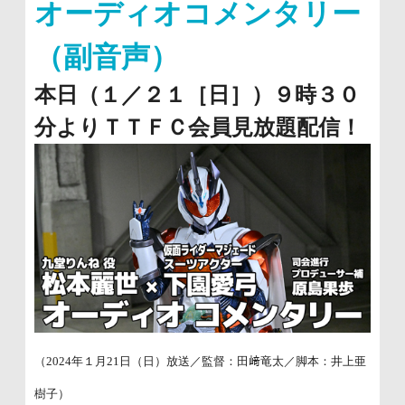
オーディオコメンタリー
（副音声）
本日（１／２１［日］）９時３０
分よりＴＴＦＣ会員見放題配信！
（2024年１月21日（日）放送／監督：田﨑竜太／脚本：井上亜
樹子）