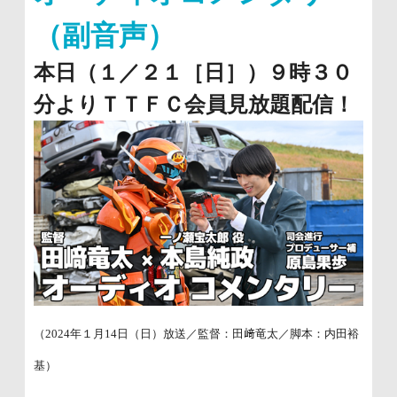
（副音声）
本日（１／２１［日］）９時３０
分よりＴＴＦＣ会員見放題配信！
（2024年１月14日（日）放送／監督：田﨑竜太／脚本：内田裕
基）