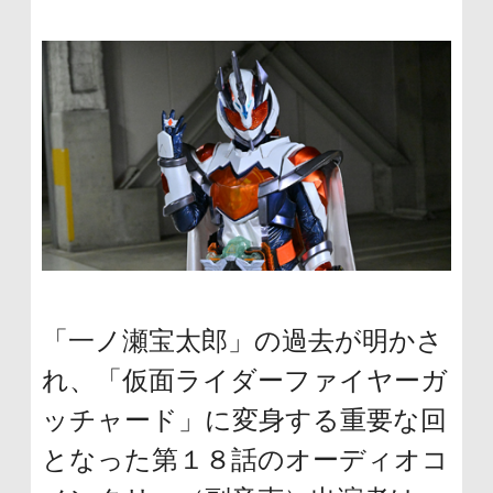
に
移
動
し
ま
す
「一ノ瀬宝太郎」の過去が明かさ
れ、「仮面ライダーファイヤーガ
ッチャード」に変身する重要な回
となった第１８話のオーディオコ