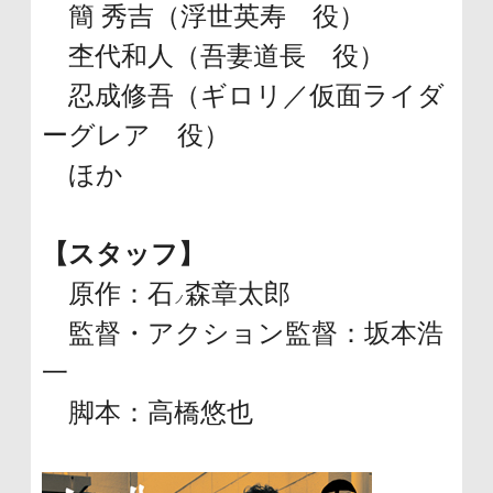
簡 秀吉（浮世英寿 役）
杢代和人（吾妻道長 役）
忍成修吾（ギロリ／仮面ライダ
ーグレア 役）
ほか
【スタッフ】
原作：石
森章太郎
ノ
監督・アクション監督：坂本浩
一
脚本：高橋悠也