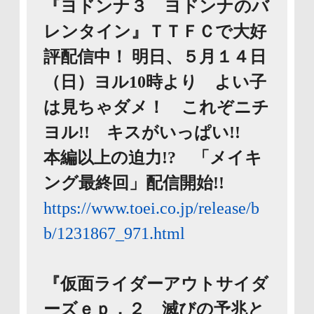
『ヨドンナ３ ヨドンナのバ
レンタイン』ＴＴＦＣで大好
評配信中！ 明日、５月１４日
（日）ヨル10時より よい子
は見ちゃダメ！ これぞニチ
ヨル!! キスがいっぱい!!
本編以上の迫力!? 「メイキ
ング最終回」配信開始!!
https://www.toei.co.jp/release/b
b/1231867_971.html
『仮面ライダーアウトサイダ
ーズｅｐ．２ 滅びの予兆と