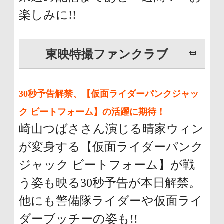
文
楽しみに!!
に
移
東映特撮ファンクラブ
動
し
ま
30秒予告解禁、【仮面ライダーパンクジャッ
す
ク ビートフォーム】の活躍に期待！
フ
崎山つばささん演じる晴家ウィン
ッ
が変身する【仮面ライダーパンク
タ
ジャック ビートフォーム】が戦
ー
う姿も映る30秒予告が本日解禁。
情
他にも警備隊ライダーや仮面ライ
報
ダーブッチーの姿も!!