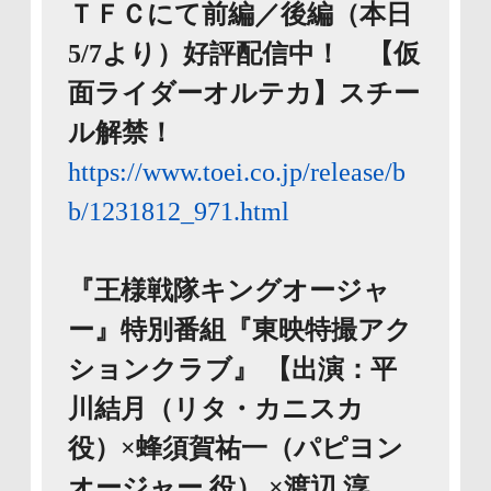
ＴＦＣにて前編／後編（本日
5/7より）好評配信中！ 【仮
面ライダーオルテカ】スチー
ル解禁！
https://www.toei.co.jp/release/b
b/1231812_971.html
『王様戦隊キングオージャ
ー』特別番組『東映特撮アク
ションクラブ』 【出演：平
川結月（リタ・カニスカ
役）×蜂須賀祐一（パピヨン
オージャー 役） ×渡辺 淳