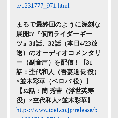
b/1231777_971.html
まるで最終回のように深刻な
展開!?『仮面ライダーギー
ツ』31話、32話（本日4/23放
送）のオーディオコメンタリ
ー（副音声）を配信！【31
話：杢代和人（吾妻道長 役）
×並木彩華（ベロバ 役）】
【32話：簡 秀吉（浮世英寿
役）×杢代和人×並木彩華】
https://www.toei.co.jp/release/b