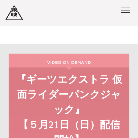
ペ
ペ
ー
ー
ジ
ジ
内
の
を
終
移
わ
動
り
『ギーツエクストラ 仮
す
で
面ライダーパンクジャ
る
す
た
ヘ
ック』
め
ッ
【５月21日（日）配信
の
ダ