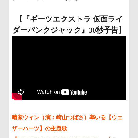
に
移
【『ギーツエクストラ 仮面ライ
動
ダーパンクジャック』30秒予告】
し
ま
す
晴家ウィン（演：崎山つばさ）率いる【ウェ
ザーハーツ】の主題歌