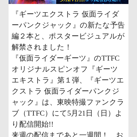
ュ
頭
『ギーツエクストラ 仮面ライダ
ー
に
ーパンクジャック』の新たな予告
に
戻
編２本と、ポスタービジュアルが
移
り
解禁されました！
動
ま
『仮面ライダーギーツ』のTTFC
し
す
オリジナルスピンオフ『ギーツ
ま
エキストラ』第１弾、『ギーツエ
す
クストラ 仮面ライダーパンクジ
ペ
ャック』は、東映特撮ファンクラ
ー
ブ（TTFC）にて5月21日（日）よ
ジ
り配信開始!!
本
来週の配信まであと一週間！ お