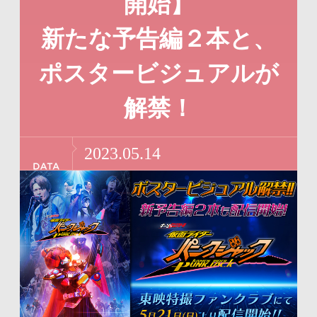
開始】
リ
ー
ン
情
新たな予告編２本と、
ク
報
ポスタービジュアルが
で
に
す
戻
解禁！
サ
り
2023.05.14
イ
ま
ト
す
内
ペ
共
ー
通
ジ
メ
の
ニ
先